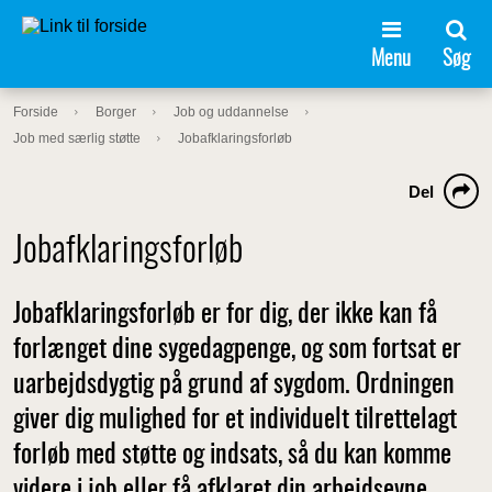
Menu
Søg
Forside
Borger
Job og uddannelse
Job med særlig støtte
Jobafklaringsforløb
Del
Jobafklaringsforløb
Jobafklaringsforløb er for dig, der ikke kan få
forlænget dine sygedagpenge, og som fortsat er
uarbejdsdygtig på grund af sygdom. Ordningen
giver dig mulighed for et individuelt tilrettelagt
forløb med støtte og indsats, så du kan komme
videre i job eller få afklaret din arbejdsevne.