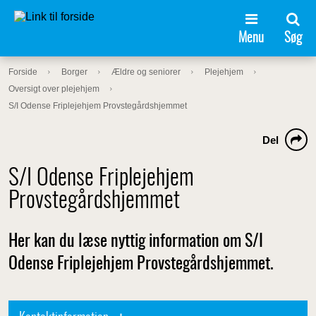
Menu
Søg
Forside
Borger
Ældre og seniorer
Plejehjem
Oversigt over plejehjem
S/I Odense Friplejehjem Provstegårdshjemmet
Del
S/I Odense Friplejehjem
Provstegårdshjemmet
Her kan du læse nyttig information om S/I
Odense Friplejehjem Provstegårdshjemmet.