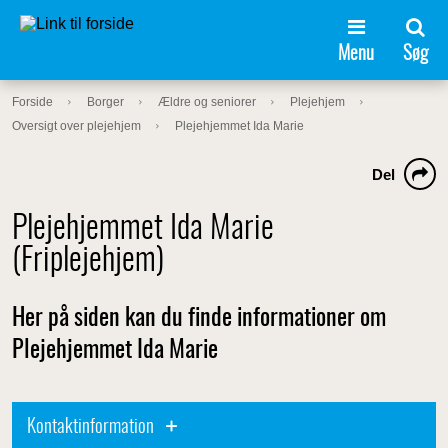
Menu
Søg
Forside
Borger
Ældre og seniorer
Plejehjem
Oversigt over plejehjem
Plejehjemmet Ida Marie
Del
Plejehjemmet Ida Marie
(Friplejehjem)
Her på siden kan du finde informationer om
Plejehjemmet Ida Marie
Kontaktinformation