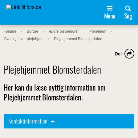
Menu
Søg
Forside
Borger
Ældre og seniorer
Plejehjem
Oversigt over plejehjem
Plejehjemmet Blomsterdalen
Del
Plejehjemmet Blomsterdalen
Her kan du læse nyttig information om
Plejehjemmet Blomsterdalen.
Kontaktinformation