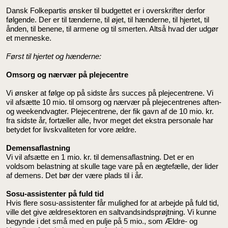
Dansk Folkepartis ønsker til budgettet er i overskrifter derfor
følgende. Der er til tænderne, til øjet, til hænderne, til hjertet, til
ånden, til benene, til armene og til smerten. Altså hvad der udgør
et menneske.
Først til hjertet og hænderne:
Omsorg og nærvær på plejecentre
Vi ønsker at følge op på sidste års succes på plejecentrene. Vi
vil afsætte 10 mio. til omsorg og nærvær på plejecentrenes aften-
og weekendvagter. Plejecentrene, der fik gavn af de 10 mio. kr.
fra sidste år, fortæller alle, hvor meget det ekstra personale har
betydet for livskvaliteten for vore ældre.
Demensaflastning
Vi vil afsætte en 1 mio. kr. til demensaflastning. Det er en
voldsom belastning at skulle tage vare på en ægtefælle, der lider
af demens. Det bør der være plads til i år.
Sosu-assistenter på fuld tid
Hvis flere sosu-assistenter får mulighed for at arbejde på fuld tid,
ville det give ældresektoren en saltvandsindsprøjtning. Vi kunne
begynde i det små med en pulje på 5 mio., som Ældre- og