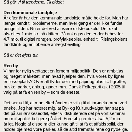
Så går vi til tænderne. Til biddet.
Den kommunale tandpleje
År efter år har den kommunale tandpleje måtte holde for. Man har
længe kendt til problemerne, men hver gang er der ikke fundet
penge til den. Nu er det ved at være sidste udkald. Der skal
afsættes 1 mio. kr. på driften. På anlægssiden er der behov for
4,7 mio. til digital røntgen, profylaksebiler, enhed til Risingskolens
tandklinik og en løbende anlægsbevilling.
Så er det øjets tur.
Ren by
Vi har for nylig vedtaget en fornem miljøpolitik. Den er ambitiøs
og meget målrettet, men hvad hjælper den, hvis vores by ligner
en losseplads? Over alt flyder der med papir og plastic. I grøfter,
buske, parker, anlæg, gader mm. Dansk Folkeparti gik i 2005 til
valg på at få en ren by – som de eneste.
Det ser ud til, at man efterhånden er villig til at imødekomme vort
ønske. Jeg har noteret mig, at By- og Kulturudvalget har sat på
det på sin ønskeseddel, efter vi diskuterede det på vort seminar
om miljøpolitik tidligere på året. Foreløbig er der afsat 5,2 mio.
årligt. Nogle af disse midler kunne gå til at få et affaldspoliti, der
holder øje med vore parker, så de altid fremstår rene og nydelige.