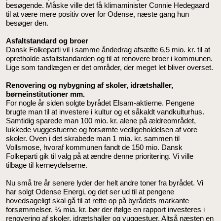
besøgende. Måske ville det få klimaminister Connie Hedegaard
til at være mere positiv over for Odense, næste gang hun
besøger den.
Asfaltstandard og broer
Dansk Folkeparti vil i samme åndedrag afsætte 6,5 mio. kr. til at
opretholde asfaltstandarden og til at renovere broer i kommunen.
Lige som tandlægen er det områder, der meget let bliver overset.
Renovering og nybygning af skoler, idrætshaller,
børneinstitutioner mm.
For nogle år siden solgte byrådet Elsam-aktierne. Pengene
brugte man til at investere i kultur og et såkaldt vandkulturhus.
Samtidig sparede man 100 mio. kr. alene på ældreområdet,
lukkede vuggestuerne og forsømte vedligeholdelsen af vore
skoler. Oven i det skrabede man 1 mia. kr. sammen til
Vollsmose, hvoraf kommunen fandt de 150 mio. Dansk
Folkeparti gik til valg på at ændre denne prioritering. Vi ville
tilbage til kerneydelserne.
Nu små tre år senere lyder der helt andre toner fra byrådet. Vi
har solgt Odense Energi, og det ser ud til at pengene
hovedsageligt skal gå til at rette op på byrådets markante
forsømmelser. ¾ mia. kr. bør der ifølge en rapport investeres i
renovering af skoler, idrætshaller og vuggestuer. Altså næsten en