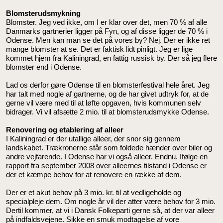
Blomsterudsmykning
Blomster. Jeg ved ikke, om I er klar over det, men 70 % af alle
Danmarks gartnerier ligger på Fyn, og af disse ligger de 70 % i
Odense. Men kan man se det på vores by? Nej. Der er ikke ret
mange blomster at se. Det er faktisk lidt pinligt. Jeg er lige
kommet hjem fra Kaliningrad, en fattig russisk by. Der så jeg flere
blomster end i Odense.
Lad os derfor gøre Odense til en blomsterfestival hele året. Jeg
har talt med nogle af gartnerne, og de har givet udtryk for, at de
gerne vil være med til at løfte opgaven, hvis kommunen selv
bidrager. Vi vil afsætte 2 mio. til at blomsterudsmykke Odense.
Renovering og etablering af alleer
I Kaliningrad er der utallige alleer, der snor sig gennem
landskabet. Trækronerne står som foldede hænder over biler og
andre vejfarende. I Odense har vi også alleer. Endnu. Ifølge en
rapport fra september 2008 over alleernes tilstand i Odense er
der et kæmpe behov for at renovere en række af dem.
Der er et akut behov på 3 mio. kr. til at vedligeholde og
specialpleje dem. Om nogle år vil der atter være behov for 3 mio.
Dertil kommer, at vi i Dansk Folkeparti gerne så, at der var alleer
på indfaldsvejene. Sikke en smuk modtagelse af vore