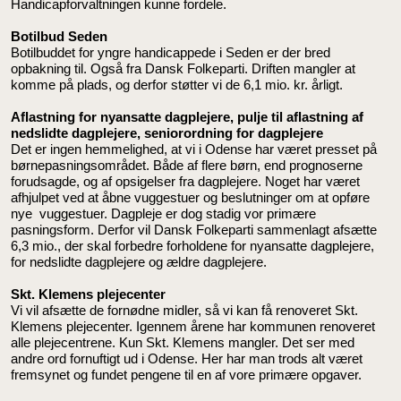
Handicapforvaltningen kunne fordele.
Botilbud Seden
Botilbuddet for yngre handicappede i Seden er der bred
opbakning til. Også fra Dansk Folkeparti. Driften mangler at
komme på plads, og derfor støtter vi de 6,1 mio. kr. årligt.
Aflastning for nyansatte dagplejere, pulje til aflastning af
nedslidte dagplejere, seniorordning for dagplejere
Det er ingen hemmelighed, at vi i Odense har været presset på
børnepasningsområdet. Både af flere børn, end prognoserne
forudsagde, og af opsigelser fra dagplejere. Noget har været
afhjulpet ved at åbne vuggestuer og beslutninger om at opføre
nye vuggestuer. Dagpleje er dog stadig vor primære
pasningsform. Derfor vil Dansk Folkeparti sammenlagt afsætte
6,3 mio., der skal forbedre forholdene for nyansatte dagplejere,
for nedslidte dagplejere og ældre dagplejere.
Skt. Klemens plejecenter
Vi vil afsætte de fornødne midler, så vi kan få renoveret Skt.
Klemens plejecenter. Igennem årene har kommunen renoveret
alle plejecentrene. Kun Skt. Klemens mangler. Det ser med
andre ord fornuftigt ud i Odense. Her har man trods alt været
fremsynet og fundet pengene til en af vore primære opgaver.