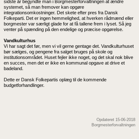
sidste år begyndte man i Borgmesterforvaltningen at ændre
systemet, så man fremover kan opgøre
integrationsomkostninger. Det skete efter pres fra Dansk
Folkeparti. Det er ingen hemmelighed, at hverken rådmænd eller
borgmester var særligt glade for at få tallene frem i lyset. Så jeg
venter på spænding på den endelige og præcise opgørelse.
Vandkulturhus
Vi har sagt det før, men vi vil gerne gentage det. Vandkulturhuset
bør sælges, og pengene fra salget bruges på skole og
institutionsområdet. Huset fejler ikke noget, og det skal nok blive
en succes, men det er ikke en kommunal opgave at drive et
badeland.
Dette er Dansk Folkepartis oplæg til de kommende
budgetforhandlinger.
Opdateret 15-06-2018
Borgmesterforvaltningen