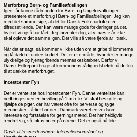
Merforbrug Børn- og Familieafdelingen
Igen i år kunne rådmanden for Børn- og Ungeforvaltningen
præsentere et merforbrug i Børn- og Familieafdelingen. Jeg kan
med det samme sige, at det for Dansk Folkeparti ikke er
tilfredsstillende. Der kan være mange gode forklaringer på det,
hvilket vi også har fået. Jeg forventer dog, at vi næste år ikke
skal opleve det samme igen. Det ville så være fjerde år i træk.
Når det er sagt, så kommer vi ikke uden om at gribe til lommerne
og få dækket underskuddet. Det er et område, hvor der er mange
ulykkelige og hjertegribende menneskeskæbner. Derfor vil
Dansk Folkeparti bruge af kommunens rådighedsbeløb på driften
til at dække merforbruget.
Incestcenter Fyn
Der er venteliste hos Incestcenter Fyn. Denne venteliste kan
nedbringes ved en bevilling på 1 mio. kr. Vi skal beskytte og
hjælpe de piger, der har været ofre for perverse og syge
mennesker. I årtier har der i Danmark været en voldsom
interesse og forståelse for gerningsmænd. Det har heldigvis
ændret sig, så fokus nu er på ofrene. Det er også på tide.
Også til to smertensbørn. Integrationsområdet og