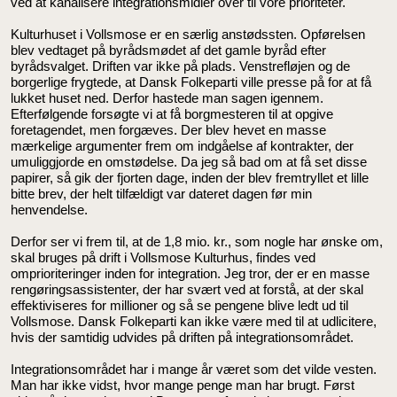
ved at kanalisere integrationsmidler over til vore prioriteter.
Kulturhuset i Vollsmose er en særlig anstødssten. Opførelsen
blev vedtaget på byrådsmødet af det gamle byråd efter
byrådsvalget. Driften var ikke på plads. Venstrefløjen og de
borgerlige frygtede, at Dansk Folkeparti ville presse på for at få
lukket huset ned. Derfor hastede man sagen igennem.
Efterfølgende forsøgte vi at få borgmesteren til at opgive
foretagendet, men forgæves. Der blev hevet en masse
mærkelige argumenter frem om indgåelse af kontrakter, der
umuliggjorde en omstødelse. Da jeg så bad om at få set disse
papirer, så gik der fjorten dage, inden der blev fremtryllet et lille
bitte brev, der helt tilfældigt var dateret dagen før min
henvendelse.
Derfor ser vi frem til, at de 1,8 mio. kr., som nogle har ønske om,
skal bruges på drift i Vollsmose Kulturhus, findes ved
omprioriteringer inden for integration. Jeg tror, der er en masse
rengøringsassistenter, der har svært ved at forstå, at der skal
effektiviseres for millioner og så se pengene blive ledt ud til
Vollsmose. Dansk Folkeparti kan ikke være med til at udlicitere,
hvis der samtidig udvides på driften på integrationsområdet.
Integrationsområdet har i mange år været som det vilde vesten.
Man har ikke vidst, hvor mange penge man har brugt. Først