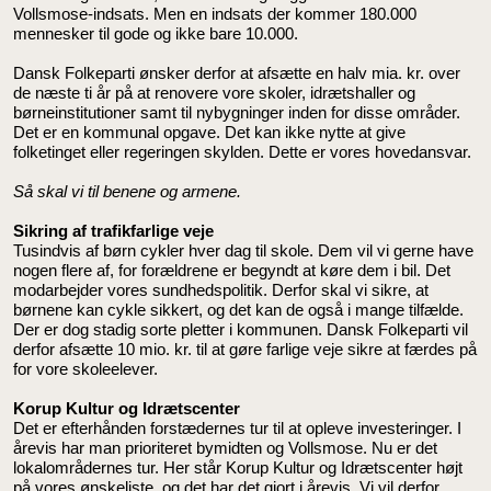
Vollsmose-indsats. Men en indsats der kommer 180.000
mennesker til gode og ikke bare 10.000.
Dansk Folkeparti ønsker derfor at afsætte en halv mia. kr. over
de næste ti år på at renovere vore skoler, idrætshaller og
børneinstitutioner samt til nybygninger inden for disse områder.
Det er en kommunal opgave. Det kan ikke nytte at give
folketinget eller regeringen skylden. Dette er vores hovedansvar.
Så skal vi til benene og armene.
Sikring af trafikfarlige veje
Tusindvis af børn cykler hver dag til skole. Dem vil vi gerne have
nogen flere af, for forældrene er begyndt at køre dem i bil. Det
modarbejder vores sundhedspolitik. Derfor skal vi sikre, at
børnene kan cykle sikkert, og det kan de også i mange tilfælde.
Der er dog stadig sorte pletter i kommunen. Dansk Folkeparti vil
derfor afsætte 10 mio. kr. til at gøre farlige veje sikre at færdes på
for vore skoleelever.
Korup Kultur og Idrætscenter
Det er efterhånden forstædernes tur til at opleve investeringer. I
årevis har man prioriteret bymidten og Vollsmose. Nu er det
lokalområdernes tur. Her står Korup Kultur og Idrætscenter højt
på vores ønskeliste, og det har det gjort i årevis. Vi vil derfor