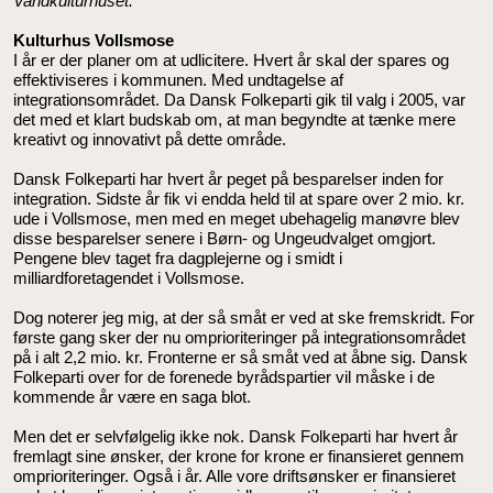
Vandkulturhuset.
Kulturhus Vollsmose
I år er der planer om at udlicitere. Hvert år skal der spares og
effektiviseres i kommunen. Med undtagelse af
integrationsområdet. Da Dansk Folkeparti gik til valg i 2005, var
det med et klart budskab om, at man begyndte at tænke mere
kreativt og innovativt på dette område.
Dansk Folkeparti har hvert år peget på besparelser inden for
integration. Sidste år fik vi endda held til at spare over 2 mio. kr.
ude i Vollsmose, men med en meget ubehagelig manøvre blev
disse besparelser senere i Børn- og Ungeudvalget omgjort.
Pengene blev taget fra dagplejerne og i smidt i
milliardforetagendet i Vollsmose.
Dog noterer jeg mig, at der så småt er ved at ske fremskridt. For
første gang sker der nu omprioriteringer på integrationsområdet
på i alt 2,2 mio. kr. Fronterne er så småt ved at åbne sig. Dansk
Folkeparti over for de forenede byrådspartier vil måske i de
kommende år være en saga blot.
Men det er selvfølgelig ikke nok. Dansk Folkeparti har hvert år
fremlagt sine ønsker, der krone for krone er finansieret gennem
omprioriteringer. Også i år. Alle vore driftsønsker er finansieret