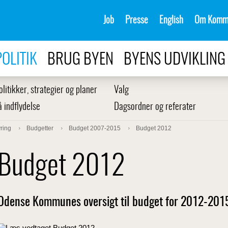
Job
Presse
English
Om Komm
POLITIK
BRUG BYEN
BYENS UDVIKLING
olitikker, strategier og planer
Valg
å indflydelse
Dagsordner og referater
ring
Budgetter
Budget 2007-2015
Budget 2012
Budget 2012
Odense Kommunes oversigt til budget for 2012-2015 