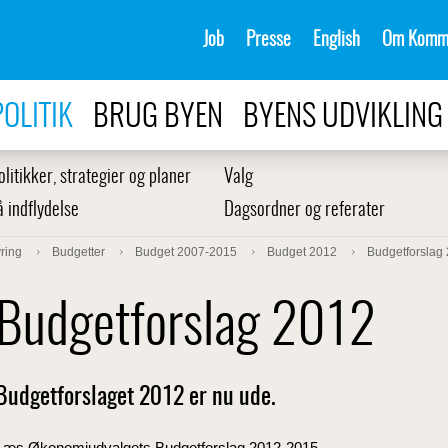
Job
Presse
English
Om Komm
POLITIK
BRUG BYEN
BYENS UDVIKLING
olitikker, strategier og planer
Valg
å indflydelse
Dagsordner og referater
ring
Budgetter
Budget 2007-2015
Budget 2012
Budgetforslag
Budgetforslag 2012
Budgetforslaget 2012 er nu ude.
Læs Økonomiudvalgets
Budgetforslag 2012-2015