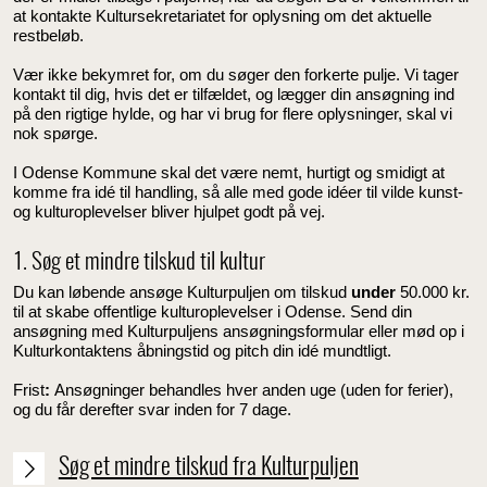
at kontakte Kultursekretariatet for oplysning om det aktuelle
restbeløb.
Vær ikke bekymret for, om du søger den forkerte pulje. Vi tager
kontakt til dig, hvis det er tilfældet, og lægger din ansøgning ind
på den rigtige hylde, og har vi brug for flere oplysninger, skal vi
nok spørge.
I Odense Kommune skal det være nemt, hurtigt og smidigt at
komme fra idé til handling, så alle med gode idéer til vilde kunst-
og kulturoplevelser bliver hjulpet godt på vej.
1. Søg et mindre tilskud til kultur
Du kan løbende ansøge Kulturpuljen om tilskud
under
50.000 kr.
til at skabe offentlige kulturoplevelser i Odense. Send din
ansøgning med Kulturpuljens ansøgningsformular eller mød op i
Kulturkontaktens åbningstid og pitch din idé mundtligt.
Frist
:
Ansøgninger behandles hver anden uge (uden for ferier),
og du får derefter svar inden for 7 dage.
Søg et mindre tilskud fra Kulturpuljen