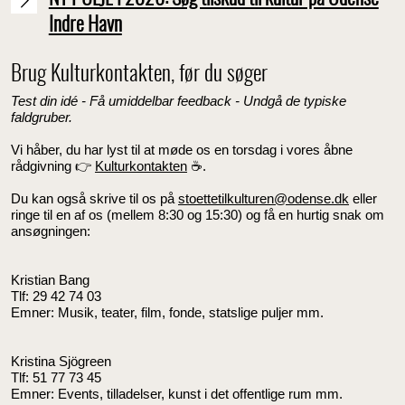
Indre Havn
Brug Kulturkontakten, før du søger
Test din idé - Få umiddelbar feedback - Undgå de typiske
faldgruber.
Vi håber, du har lyst til at møde os en torsdag i vores åbne
rådgivning 👉
Kulturkontakten
☕️.
Du kan også skrive til os på
stoettetilkulturen@odense.dk
eller
ringe til en af os (mellem 8:30 og 15:30) og få en hurtig snak om
ansøgningen:
Kristian Bang
Tlf: 29 42 74 03
Emner: Musik, teater, film, fonde, statslige puljer mm.
Kristina Sjögreen
Tlf: 51 77 73 45
Emner: Events, tilladelser, kunst i det offentlige rum mm.