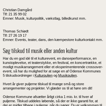
Christian Damgård
Tlf: 21 35 99 02
Emner: Musik, kulturpolitik, vækstlag, billedkunst mm.
Thomas Schiødt
Tlf: 27 26 19 17
Emner: Events, teater, dans, den kæmpestore kulturkontakt mm.
Søg tilskud til musik eller anden kultur
Har du en god idé til et kulturevent, en danseperformance, en
kunstoplevelse, et teaterstykke, en festival, en koncertrække, et
modigt musikarrangement eller et eksperimenterende crossover-
event, så har du mulighed for at søge en af Odense Kommunes
5 tilskudsordninger i
Kulturpuljen
og
Musikpuljen
.
Hvert år giver puljerne tilskud til mange små og store
arrangementer og projekter. Vi glæder os til at høre om dit!
Odense Kommune afsætter årligt cirka 1 mio. kr. til hver af
puljerne. Tilskud uddeles løbende, så der er ikke garanti for, at
der er midler tilbage i puljerne, når du søger. Du er velkommen til