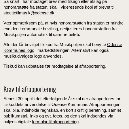
Så snart I har modtaget brev med tilsagn eller afslag på
honorarstøtte fra staten, skal I videresende kopi af brevet til
stoettetilmusik@odense.dk
.
Vær opmærksom på, at hvis honorarstøtten fra staten er mindre
end den kommunale bevilling, nedjusteres honorarstøtten fra
Musikpuljen automatisk til samme beløb.
Alle der får bevilget tilskud fra Musikpuljen skal benytte
Odense
Kommunes logo
i markedsføringen. Alternativt kan også
musikudvalgets logo
anvendes.
Tilskud kan udbetales før modtagelse af afrapportering.
Krav til afrapportering
Senest 30. april i det efterfølgende år skal der afrapporteres for
tilskuddets anvendelse til Odense Kommune. Afrapporteringen
skal bl.a. indeholde regnskab, en kort skriftlig beretning, samlet
publikumstal, links og evt. fotos, og den skal indsendes via
puljens digitale
formular til afrapportering
.