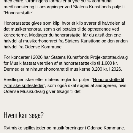
med entré. Ordningens formål er at yde 50 % kommunal
medfinansiering til ansøgninger ved Statens Kunstfonds pulje til
”Honorarstøtte”.
Honorarstøtte gives som klip, hvor ét klip svarer til halvdelen af
det musikerhonorar, som skal betales til de optrædende ved
koncerterne. Modtager du honorarstøtte, får du altså den ene
halvdel af musikerhonoraret fra Statens Kunstfond og den anden
halvdel fra Odense Kommune.
For koncerter i 2026 har Statens Kunstfonds Projektstøtteudvalg
for Musik fastsat værdien af et honorarstøtteklip til 1.600 kr.
Dermed er minimumshonoraret til musikerne 3.200 kr. i 2026.
Bevillingen sker efter statens regler for puljen ”
Honorarstøtte til
rytmiske spillesteder
”, som også skal søges af ansøgeren, hvis
Odense Musikudvalg giver tilsagn til det.
Hvem kan søge?
Rytmiske spillesteder og musikforeninger i Odense Kommune.