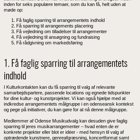
inden for seks populære temaer, som du kan få, helt uden at
møde op:
Få faglig sparring til arrangementets indhold
Få sparring til arrangements placering
Få vejledning om tilladelser til arrangementer
Få vejledning til ansøgning og fundraising
Få rådgivning om markedsføring
1. Få faglig sparring til arrangementets
indhold
I Kulturkontakten kan du få sparring til valg af relevante
samarbejdspartere, passende locations og egnede tidspunkter
for dine kultur- og kunstprojekter. Vi kan også hjælpe med at
indkredse arrangementets målgruppe i en odenseansk kontekst
og pege på initiativer, du kan gøre for at nå denne målgruppe.
Medlemmer af Odense Musikudvalg kan desuden give faglig
sparring til jeres musikarrangementer – hvad enten de er
konkrete projekter eller blot er idéer - med hensyn til valg af
optrædende kunstnere, genreafgræsning, koncertformat samt