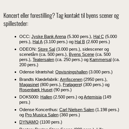
Koncert eller forestilling? Tag kontakt til byens scener og
spillesteder:
OCC:
Jyske Bank Arena
(5.300 pers.),
Hal C
(5.000
pers.),
Hal A
(3.100 pers.) og
Hal B
(2.600 pers.)
ODEON:
Store Sal
(3.000 pers.), sidescener og
scenetårn (ca. 500 pers.),
Byens Scene
(ca. 500
pers.),
Teatersalen
(ca. 250 pers.) og
Kammersal
(ca.
200 pers.)
Odense Idrætshal:
Opvisningshallen
(3.000 pers.)
Brandts Klædefabrik:
Amfiscenen
(2950 pers.),
Magasinet
(800 pers.),
Frølagere
t (300 pers.) og
Rosenbæk Huset
(90 pers.)
DOK5000:
Hallen
(2.500 pers.) og
Artemisia
(149
pers.)
Odense Koncerthus:
Carl Nielsen Salen
(1.198 pers.)
og
Pro Musica Salen
(360 pers.)
DYNAMO
(1100 pers.)