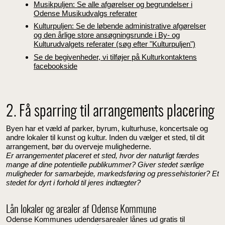
Musikpuljen: Se alle afgørelser og begrundelser i
Odense Musikudvalgs referater
Kulturpuljen: Se de løbende administrative afgørelser
og den årlige store ansøgningsrunde i By- og
Kulturudvalgets referater (søg efter "Kulturpuljen")
Se de begivenheder, vi tilføjer på Kulturkontaktens
facebookside
2. Få sparring til arrangements placering
Byen har et væld af parker, byrum, kulturhuse, koncertsale og
andre lokaler til kunst og kultur. Inden du vælger et sted, til dit
arrangement, bør du overveje mulighederne.
Er arrangementet placeret et sted, hvor der naturligt færdes
mange af dine potentielle publikummer? Giver stedet særlige
muligheder for samarbejde, markedsføring og pressehistorier? Et
stedet for dyrt i forhold til jeres indtægter?
Lån lokaler og arealer af Odense Kommune
Odense Kommunes udendørsarealer lånes ud gratis til