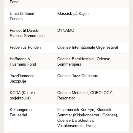
Fond
Ernst B. Sund
Klassisk på Kajen
Fonden
Fondet til Dansk-
DYNAMO
Svensk Samarbejde
Frobenius Fonden
Odense Internationale Orgelfestival
Hoffmann &
Odense Barokfestival, Odense
Husmans Fond
Sommeropera
JazzDanmarks
Odense Jazz Orchestra
Jazzpulje
KODA (Kultur /
Odense Metalfest, ODEOLOGY,
projektpulje)
Resonator
Korsangernes
Filharmonisk Kor Fyn, Klassisk
Fællesråd
Sommer (Kirkekoncerter i Odense),
Odense Barokfestival,
Vokalensemblet Fyen