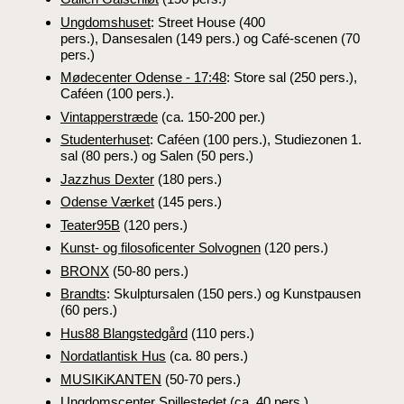
Ungdomshuset
: Street House (400
pers.), Dansesalen (149 pers.) og Café-scenen (70
pers.)
Mødecenter Odense - 17:48
: Store sal (250 pers.),
Caféen (100 pers.).
Vintapperstræde
(
ca. 150-200 per.)
Studenterhuset
: Caféen (100 pers.), Studiezonen 1.
sal (80 pers.) og Salen (50 pers.)
Jazzhus Dexter
(180 pers.)
Odense Værket
(145 pers.)
Teater95B
(120 pers.)
Kunst- og filosoficenter Solvognen
(120 pers.)
BRONX
(50-80 pers.)
Brandts
: Skulptursalen
(150 pers.) og Kunstpausen
(60 pers.)
Hus88 Blangstedgård
(110 pers.)
Nordatlantisk Hus
(ca. 80 pers.)
MUSIKiKANTEN
(50-70 pers.)
Ungdomscenter Spillestedet
(ca. 40 pers.)