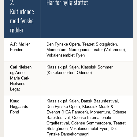
2.
Har for nylig støttet
Kulturfonde
med fynske
rødder
A.P. Møller
Den Fynske Opera, Teatret Slotsgården,
Fonden
Momentum, Nørregaards Teater (Vollsmose),
Vokalensemblet Fyen
Carl Nielsen
Klassisk på Kajen, Klassisk Sommer
og Anne
(Kirkekoncerter i Odense)
Marie Carl-
Nielsens
Legat
Knud
Klassisk på Kajen, Dansk Basunfestival,
Højgaards
Den Fynske Opera, Klassisk Musik &
Fond
Eventyr (HCA Paraden), Momentum, Odense
Barokfestival, Odense Internationale
Orgelfestival, Odense Sommeropera, Teatret
Slotsgården, Vokalensemblet Fyen, Det
Fynske Dansekompagni