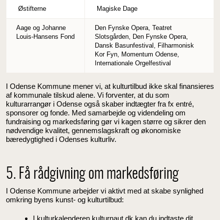
Østifterne
Magiske Dage
Aage og Johanne
Den Fynske Opera, Teatret
Louis-Hansens Fond
Slotsgården, Den Fynske Opera,
Dansk Basunfestival, Filharmonisk
Kor Fyn, Momentum Odense,
Internationale Orgelfestival
I Odense Kommune mener vi, at kulturtilbud ikke skal finansieres
af kommunale tilskud alene. Vi forventer, at du som
kulturarrangør i Odense også skaber indtægter fra fx entré,
sponsorer og fonde. Med samarbejde og videndeling om
fundraising og markedsføring gør vi kagen større og sikrer den
nødvendige kvalitet, gennemslagskraft og økonomiske
bæredygtighed i Odenses kulturliv.
5. Få rådgivning om markedsføring
I Odense Kommune arbejder vi aktivt med at skabe synlighed
omkring byens kunst- og kulturtilbud:
I kulturkalenderen
kulturnaut.dk
kan du indtaste dit