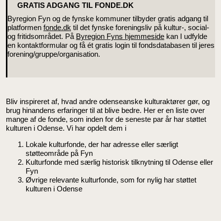
GRATIS ADGANG TIL FONDE.DK
Byregion Fyn og de fynske kommuner tilbyder gratis adgang til
platformen
fonde.dk
til det fynske foreningsliv på kultur-, social-
og fritidsområdet. På
Byregion Fyns hjemmeside
kan I udfylde
en kontaktformular og få ét gratis login til fondsdatabasen til jeres
forening/gruppe/organisation.
Bliv inspireret af, hvad andre odenseanske kulturaktører gør, og
brug hinandens erfaringer til at blive bedre. Her er en liste over
mange af de fonde, som inden for de seneste par år har støttet
kulturen i Odense. Vi har opdelt dem i
Lokale kulturfonde, der har adresse eller særligt
støtteområde på Fyn
Kulturfonde med særlig historisk tilknytning til Odense eller
Fyn
Øvrige relevante kulturfonde, som for nylig har støttet
kulturen i Odense