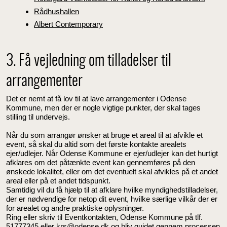
Rådhushallen
Albert Contemporary
3. Få vejledning om tilladelser til
arrangementer
Det er nemt at få lov til at lave arrangementer i Odense
Kommune, men der er nogle vigtige punkter, der skal tages
stilling til undervejs.
Når du som arrangør ønsker at bruge et areal til at afvikle et
event, så skal du altid som det første kontakte arealets
ejer/udlejer. Når Odense Kommune er ejer/udlejer kan det hurtigt
afklares om det påtænkte event kan gennemføres på den
ønskede lokalitet, eller om det eventuelt skal afvikles på et andet
areal eller på et andet tidspunkt.
Samtidig vil du få hjælp til at afklare hvilke myndighedstilladelser,
der er nødvendige for netop dit event, hvilke særlige vilkår der er
for arealet og andre praktiske oplysninger.
Ring eller skriv til Eventkontakten, Odense Kommune på tlf.
51777345 eller krs@odense.dk og bliv guidet gennem processen