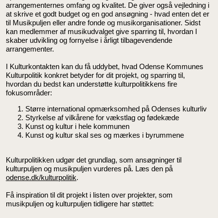
arrangementernes omfang og kvalitet. De giver også vejledning i
at skrive et godt budget og en god ansøgning - hvad enten det er
til Musikpuljen eller andre fonde og musikorganisationer. Sidst
kan medlemmer af musikudvalget give sparring til, hvordan I
skaber udvikling og fornyelse i årligt tilbagevendende
arrangementer.
I Kulturkontakten kan du få uddybet, hvad Odense Kommunes
Kulturpolitik konkret betyder for dit projekt, og sparring til,
hvordan du bedst kan understøtte kulturpolitikkens fire
fokusområder:
Større international opmærksomhed på Odenses kulturliv
Styrkelse af vilkårene for vækstlag og fødekæde
Kunst og kultur i hele kommunen
Kunst og kultur skal ses og mærkes i byrummene
Kulturpolitikken udgør det grundlag, som ansøgninger til
kulturpuljen og musikpuljen vurderes på. Læs den på
odense.dk/kulturpolitik
.
Få inspiration til dit projekt i listen over projekter, som
musikpuljen og kulturpuljen tidligere har støttet: