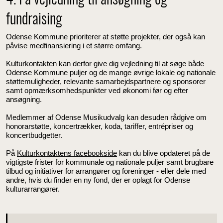
4. Få vejledning til ansøgning og
fundraising
Odense Kommune prioriterer at støtte projekter, der også kan
påvise medfinansiering i et større omfang.
Kulturkontakten kan derfor give dig vejledning til at søge både
Odense Kommune puljer og de mange øvrige lokale og nationale
støttemuligheder, relevante samarbejdspartnere og sponsorer
samt opmærksomhedspunkter ved økonomi før og efter
ansøgning.
Medlemmer af Odense Musikudvalg kan desuden rådgive om
honorarstøtte, koncertrækker, koda, tariffer, entrépriser og
koncertbudgetter.
På
Kulturkontaktens facebookside
kan du blive opdateret på de
vigtigste frister for kommunale og nationale puljer samt brugbare
tilbud og initiativer for arrangører og foreninger - eller dele med
andre, hvis du finder en ny fond, der er oplagt for Odense
kulturarrangører.