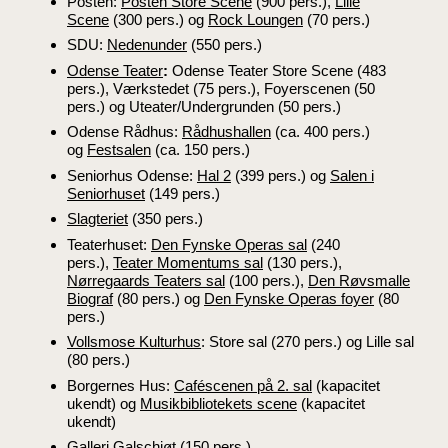
Posten:
Posten Store Scene
(900 pers.),
Lille
Scene
(300 pers.) og
Rock Loungen
(70 pers.)
SDU:
Nedenunder
(550 pers.)
Odense Teater
:
Odense Teater Store Scene (483
pers.), Værkstedet (75 pers.), Foyerscenen (50
pers.) og Uteater/Undergrunden (50 pers.)
Odense Rådhus:
Rådhushallen
(ca. 400 pers.)
og
Festsalen
(ca. 150 pers.)
Seniorhus Odense:
Hal 2
(399 pers.) og
Salen i
Seniorhuset
(149 pers.)
Slagteriet
(350 pers.)
Teaterhuset:
Den Fynske Operas sal
(240
pers.),
Teater Momentums sal
(130 pers.),
Nørregaards Teaters sal
(100 pers.),
Den Røvsmalle
Biograf
(80 pers.) og
Den Fynske Operas foyer
(80
pers.)
Vollsmose Kulturhus
:
Store sal (270 pers.) og Lille sal
(80 pers.)
Borgernes Hus:
Caféscenen på 2. sal
(kapacitet
ukendt)
og
Musikbibliotekets scene
(kapacitet
ukendt)
Galleri Galschiøt
(150 pers.)