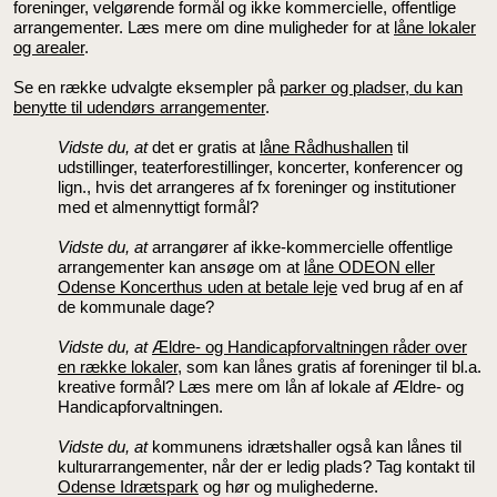
foreninger, velgørende formål og ikke kommercielle, offentlige
arrangementer. Læs mere om dine muligheder for at
låne lokaler
og arealer
.
Se en række udvalgte eksempler på
parker og pladser, du kan
benytte til udendørs arrangementer
.
Vidste du, at
det er gratis at
låne Rådhushallen
til
udstillinger, teaterforestillinger, koncerter, konferencer og
lign., hvis det arrangeres af fx foreninger og institutioner
med et almennyttigt formål?
Vidste du, at
arrangører af ikke-kommercielle offentlige
arrangementer kan ansøge om at
låne ODEON eller
Odense Koncerthus uden at betale leje
ved brug af en af
de kommunale dage?
Vidste du, at
Ældre- og Handicapforvaltningen råder over
en række lokaler
, som kan lånes gratis af foreninger til bl.a.
kreative formål? Læs mere om
lån af lokale af Ældre- og
Handicapforvaltningen
.
Vidste du, at
kommunens idrætshaller også kan lånes til
kulturarrangementer, når der er ledig plads? Tag kontakt til
Odense Idrætspark
og hør og mulighederne.