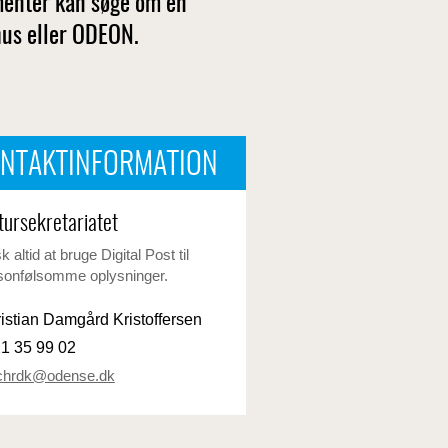
menter kan søge om en
hus eller ODEON.
NTAKTINFORMATION
tursekretariatet
 altid at bruge Digital Post til
sonfølsomme oplysninger.
istian Damgård Kristoffersen
1 35 99 02
chrdk@odense.dk