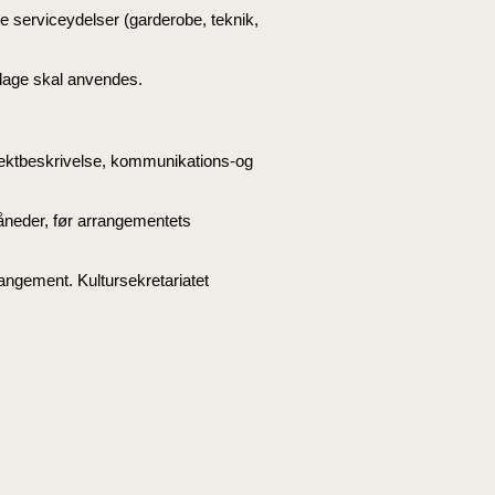
le serviceydelser (garderobe, teknik,
dage skal anvendes.
ektbeskrivelse, kommunikations-og
åneder, før arrangementets
angement. Kultursekretariatet