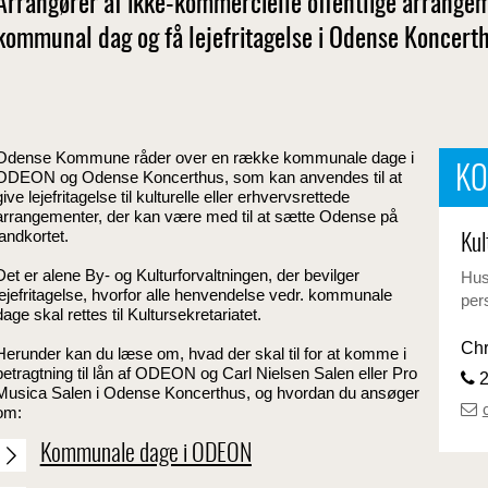
Arrangører af ikke-kommercielle offentlige arrange
kommunal dag og få lejefritagelse i Odense Koncert
Odense Kommune råder over en række kommunale dage i
KO
ODEON og Odense Koncerthus, som kan anvendes til at
give lejefritagelse til kulturelle eller erhvervsrettede
arrangementer, der kan være med til at sætte Odense på
landkortet.
Kul
Det er alene By- og Kulturforvaltningen, der bevilger
Husk
lejefritagelse, hvorfor alle henvendelse vedr. kommunale
per
dage skal rettes til Kultursekretariatet.
Chr
Herunder kan du læse om, hvad der skal til for at komme i
betragtning til lån af ODEON og Carl Nielsen Salen eller Pro
2
Musica Salen i Odense Koncerthus, og hvordan du ansøger
om:
Kommunale dage i ODEON