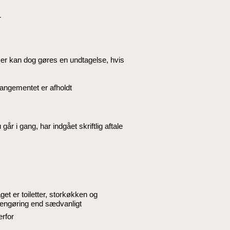
r
Der kan dog gøres en undtagelse, hvis
rangementet er afholdt
år i gang, har indgået skriftlig aftale
et er toiletter, storkøkken og
 rengøring end sædvanligt
erfor