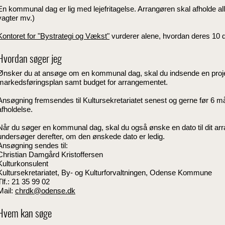
En kommunal dag er lig med lejefritagelse. Arrangøren skal afholde al
vagter mv.)
Kontoret for "Bystrategi og Vækst"
vurderer alene, hvordan deres 10 
Hvordan søger jeg
Ønsker du at ansøge om en kommunal dag, skal du indsende en proj
markedsføringsplan samt budget for arrangementet.
Ansøgning fremsendes til Kultursekretariatet senest og gerne før 6 m
afholdelse.
Når du søger en kommunal dag, skal du også ønske en dato til dit arr
undersøger derefter, om den ønskede dato er ledig.
Ansøgning sendes til:
Christian Damgård Kristoffersen
Kulturkonsulent
Kultursekretariatet, By- og Kulturforvaltningen, Odense Kommune
Tlf.: 21 35 99 02
Mail:
chrdk@odense.dk
Hvem kan søge