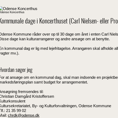
Odense Koncerthus
Kommunale dage i Koncerthuset (Carl Nielsen- eller Pro
Odense Kommune råder over op til 30 dage om året i enten Carl Niels
Disse dage kan kulturarrangører og andre ansøge om at benytte.
En kommunal dag er lig med lejefritagelse. Arrangøren skal afholde al
vagter mv.).
Hvordan søger jeg
For at ansøge om en kommunal dag, skal man indsende en projektbe
markedsføringsplan samt budget for arrangementet.
Ansøgning fremsendes til:
Christian Damgård Kristoffersen
Kulturkonsulent
Kultursekretariatet, By- og Kulturforvaltningen, Odense Kommune
Tlf.: 21 35 99 02
Mail:
chrdk@odense.dk