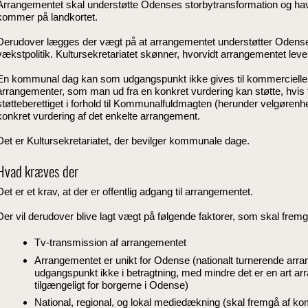
Arrangementet skal understøtte Odenses storbytransformation og ha
kommer på landkortet.
Derudover lægges der vægt på at arrangementet understøtter Odense 
vækstpolitik. Kultursekretariatet skønner, hvorvidt arrangementet lever 
En kommunal dag kan som udgangspunkt ikke gives til kommercielle
arrangementer, som man ud fra en konkret vurdering kan støtte, hvis
støtteberettiget i forhold til Kommunalfuldmagten (herunder velgørenhed
konkret vurdering af det enkelte arrangement.
Det er Kultursekretariatet, der bevilger kommunale dage.
Hvad kræves der
Det er et krav, at der er offentlig adgang til arrangementet.
Der vil derudover blive lagt vægt på følgende faktorer, som skal fremg
Tv-transmission af arrangementet
Arrangementet er unikt for Odense (nationalt turnerende a
udgangspunkt ikke i betragtning, med mindre det er en art a
tilgængeligt for borgerne i Odense)
National, regional, og lokal mediedækning (skal fremgå af k