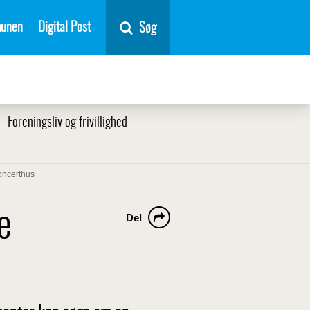
unen
Digital Post
Søg
Foreningsliv og frivillighed
ncerthus
e
Del