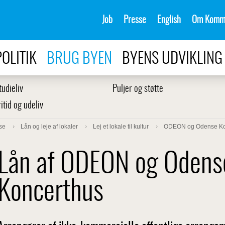
Job
Presse
English
Om Komm
POLITIK
BRUG BYEN
BYENS UDVIKLING
tudieliv
Puljer og støtte
ritid og udeliv
se
Lån og leje af lokaler
Lej et lokale til kultur
ODEON og Odense Ko
Lån af ODEON og Odens
Koncerthus