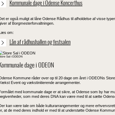
Kommunale dage i Odense Koncerthus
Det er også muligt at låne Odense Rådhus til afholdelse af visse typer 
giver af Borgmesterforvaltningen.
Læs om:
Lån af rådhushallen og festsalen
Store Sal i ODEON
Kommunale dage i ODEON
Odense Kommune råder over op til 20 dage om året i ODEONs Store Sa
Vækst Event og vækstinitierende arrangementer.
Formålet med kommunale dage er at sikre, at Odense som by har muli
begivenheder, som med deres DNA kan være med til at sætte Odense 
Der kan være tale om både kulturarrangementer og mere erhvervsret
er, at de med deres indhold er med til at understøtte Odense Kommunes