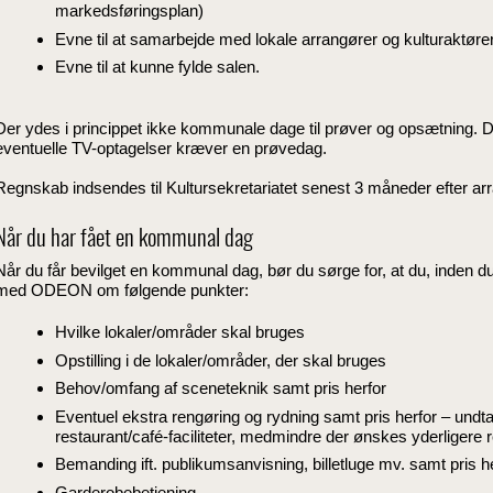
markedsføringsplan)
Evne til at samarbejde med lokale arrangører og kulturaktøre
Evne til at kunne fylde salen.
Der ydes i princippet ikke kommunale dage til prøver og opsætning. 
eventuelle TV-optagelser kræver en prøvedag.
Regnskab indsendes til Kultursekretariatet senest 3 måneder efter ar
Når du har fået en kommunal dag
Når du får bevilget en kommunal dag, bør du sørge for, at du, inden du g
med ODEON om følgende punkter:
Hvilke lokaler/områder skal bruges
Opstilling i de lokaler/områder, der skal bruges
Behov/omfang af sceneteknik samt pris herfor
Eventuel ekstra rengøring og rydning samt pris herfor – undtag
restaurant/café-faciliteter, medmindre der ønskes yderligere
Bemanding ift. publikumsanvisning, billetluge mv. samt pris h
Garderobebetjening