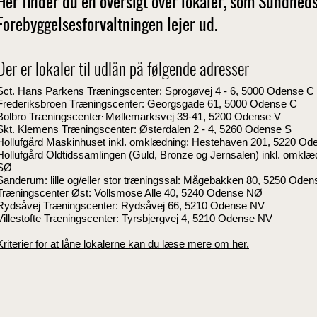
Her finder du en oversigt over lokaler, som Sundhed
Forebyggelsesforvaltningen lejer ud.
Der er lokaler til udlån på følgende adresser
Sct. Hans Parkens Træningscenter:
Sprogøvej 4 - 6,
5000 Odense C
Frederiksbroen Træningscenter:
Georgsgade 61,
5000 Odense C
Bolbro Træningscenter
Møllemarksvej 39-41,
5200 Odense V
:
Skt. Klemens
Træningscenter:
Østerdalen 2 - 4,
5260 Odense S
Hollufgård Maskinhuset
inkl. omklædning:
Hestehaven 201,
5220 Od
Hollufgård Oldtidssamlingen (Guld, Bronze og Jernsalen) inkl. omklæ
SØ
Sanderum: lille og/eller stor træningssal:
Mågebakken 80,
5250 Oden
Træningscenter Øst:
Vollsmose Alle 40,
5240 Odense NØ
Rydsåvej Træningscenter:
Rydsåvej 66,
5210 Odense NV
Villestofte Træningscenter:
Tyrsbjergvej 4,
5210 Odense NV
Kriterier for at låne lokalerne kan du læse mere om her.