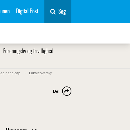
unen
Digital Post
Søg
Foreningsliv og frivillighed
med handicap
Lokaleoversigt
Del