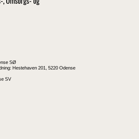
s-, Omsorgs- og
ense SØ
dning:
Hestehaven 201,
5220 Odense
se SV