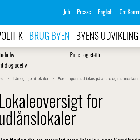
Job
Presse
English
Om Komm
POLITIK
BRUG BYEN
BYENS UDVIKLING
tudieliv
Puljer og støtte
ritid og udeliv
se
Lån og leje af lokaler
Foreninger med fokus på ældre og mennesker 
Lokaleoversigt for
udlånslokaler