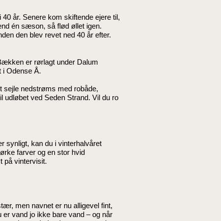
 40 år. Senere kom skiftende ejere til,
end én sæson, så flød øllet igen.
nden den blev revet ned 40 år efter.
. Bækken er rørlagt under Dalum
et i Odense Å.
et sejle nedstrøms med robåde,
l udløbet ved Seden Strand. Vil du ro
r synligt, kan du i vinterhalvåret
ørke farver og en stor hvid
på vintervisit.
ær, men navnet er nu alligevel fint,
u er vand jo ikke bare vand – og når