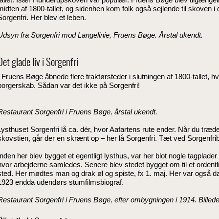
midten af 1800-tallet, og sidenhen kom folk også sejlende til skoven i 
Sorgenfri. Her blev et leben.
Udsyn fra Sorgenfri mod Langelinie, Fruens Bøge. Årstal ukendt.
Det glade liv i Sorgenfri
I Fruens Bøge åbnede flere traktørsteder i slutningen af 1800-tallet, hvo
borgerskab. Sådan var det ikke på Sorgenfri!
Restaurant Sorgenfri i Fruens Bøge, årstal ukendt.
Lysthuset Sorgenfri lå ca. dér, hvor Aafartens rute ender. Når du tr
skovstien, går der en skrænt op – her lå Sorgenfri. Tæt ved Sorgenf
Inden her blev bygget et egentligt lysthus, var her blot nogle tagplade
hvor arbejderne samledes. Senere blev stedet bygget om til et ordentli
sted. Her mødtes man og drak øl og spiste, fx 1. maj. Her var også d
1923 endda udendørs stumfilmsbiograf.
Restaurant Sorgenfri i Fruens Bøge, efter ombygningen i 1914. Billedet