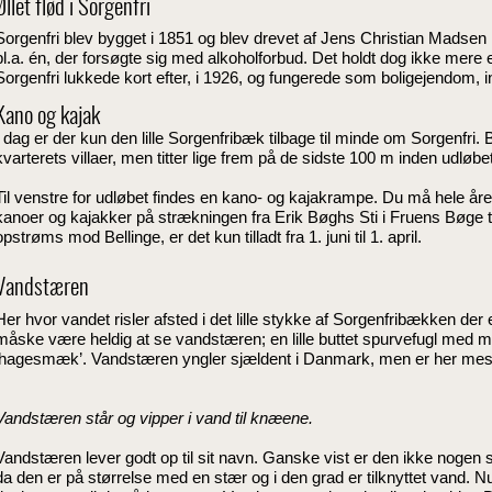
Øllet flød i Sorgenfri
Sorgenfri blev bygget i 1851 og blev drevet af Jens Christian Madsen i
bl.a. én, der forsøgte sig med alkoholforbud. Det holdt dog ikke mere 
Sorgenfri lukkede kort efter, i 1926, og fungerede som boligejendom, i
Kano og kajak
I dag er der kun den lille Sorgenfribæk tilbage til minde om Sorgenfri
kvarterets villaer, men titter lige frem på de sidste 100 m inden udløb
Til venstre for udløbet findes en kano- og kajakrampe. Du må hele år
kanoer og kajakker på strækningen fra Erik Bøghs Sti i Fruens Bøge ti
opstrøms mod Bellinge, er det kun tilladt fra 1. juni til 1. april.
Vandstæren
Her hvor vandet risler afsted i det lille stykke af Sorgenfribækken der e
måske være heldig at se vandstæren; en lille buttet spurvefugl med m
‘hagesmæk’. Vandstæren yngler sjældent i Danmark, men er her mest 
Vandstæren står og vipper i vand til knæene.
Vandstæren lever godt op til sit navn. Ganske vist er den ikke nogen st
da den er på størrelse med en stær og i den grad er tilknyttet vand. N