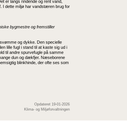
et er langs rindende og rent vand,
. I dette miljø har vandstæren brug for
niske bygmestre og fremstiller
at svømme og dykke. Den specielle
lle fugl i stand til at kaste sig ud i
rhold til andre spurvefugle på samme
å mange dun og dækfjer. Næseborene
nemsigtig blinkhinde, der ofte ses som
Opdateret 19-01-2026
Klima- og Miljøforvaltningen