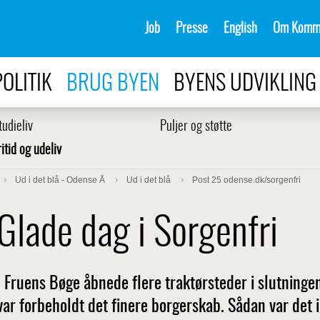
Job
Presse
English
Om Komm
POLITIK
BRUG BYEN
BYENS UDVIKLING
tudieliv
Puljer og støtte
ritid og udeliv
Ud i det blå - Odense Å
Ud i det blå
Post 25 odense.dk/sorgenfri
Glade dag i Sorgenfri
I Fruens Bøge åbnede flere traktørsteder i slutningen
var forbeholdt det finere borgerskab. Sådan var det i