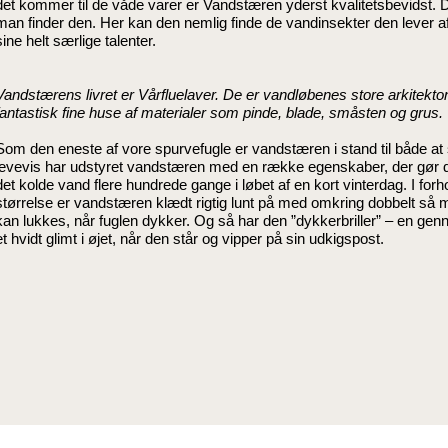
det kommer til de våde varer er Vandstæren yderst kvalitetsbevidst. D
man finder den. Her kan den nemlig finde de vandinsekter den lever af
sine helt særlige talenter.
Vandstærens livret er Vårfluelaver. De er vandløbenes store arkitekto
fantastisk fine huse af materialer som pinde, blade, småsten og grus.
Som den eneste af vore spurvefugle er vandstæren i stand til både 
levevis har udstyret vandstæren med en række egenskaber, der gør den li
det kolde vand flere hundrede gange i løbet af en kort vinterdag. I fo
størrelse er vandstæren klædt rigtig lunt på med omkring dobbelt s
kan lukkes, når fuglen dykker. Og så har den ”dykkerbriller” – en gen
et hvidt glimt i øjet, når den står og vipper på sin udkigspost.