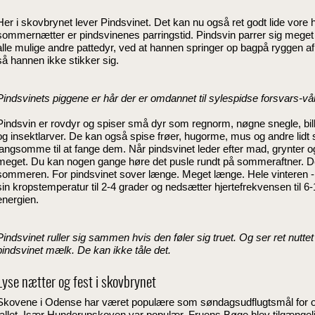
Her i skovbrynet lever Pindsvinet. Det kan nu også ret godt lide vor
sommernætter er pindsvinenes parringstid. Pindsvin parrer sig meget f
alle mulige andre pattedyr, ved at hannen springer op bagpå ryggen a
så hannen ikke stikker sig.
Pindsvinets piggene er hår der er omdannet til sylespidse forsvars-v
Pindsvin er rovdyr og spiser små dyr som regnorm, nøgne snegle, bille
og insektlarver. De kan også spise frøer, hugorme, mus og andre lidt s
langsomme til at fange dem. Når pindsvinet leder efter mad, grynter og
meget. Du kan nogen gange høre det pusle rundt på sommeraftner. De
sommeren. For pindsvinet sover længe. Meget længe. Hele vinteren - 
sin kropstemperatur til 2-4 grader og nedsætter hjertefrekvensen til 6-1
energien.
Pindsvinet ruller sig sammen hvis den føler sig truet. Og ser ret nutt
pindsvinet mælk. De kan ikke tåle det.
Lyse nætter og fest i skovbrynet
Skovene i Odense har været populære som søndagsudflugtsmål for o
tallet. Især Hunderupskoven var populær. Fruens Bøge blev tilgængel