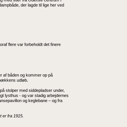
dampbåde, der lagde til lige her ved
raf flere var forbeholdt det finere
æder af båden og kommer op på
ribækkens udløb.
r på stolper med siddepladser under,
gt lysthus - og var stadig arbejdernes
ansepavillon og keglebane – og fra
 er fra 1915.