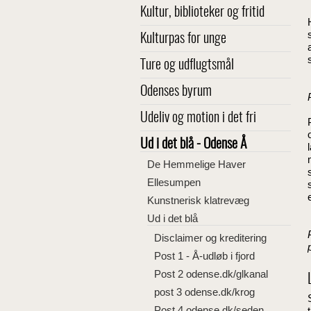
Kultur, biblioteker og fritid
Kulturpas for unge
Ture og udflugtsmål
Odenses byrum
Udeliv og motion i det fri
Ud i det blå - Odense Å
De Hemmelige Haver
Ellesumpen
Kunstnerisk klatrevæg
Ud i det blå
Disclaimer og kreditering
Post 1 - Å-udløb i fjord
Post 2 odense.dk/glkanal
post 3 odense.dk/krog
Post 4 odense.dk/seden