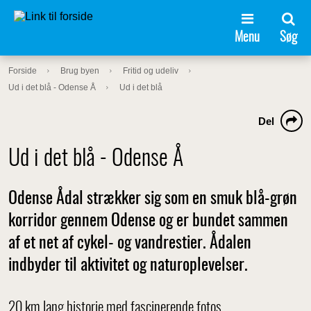
Menu
Søg
Forside
Brug byen
Fritid og udeliv
Ud i det blå - Odense Å
Ud i det blå
Del
Ud i det blå - Odense Å
Odense Ådal strækker sig som en smuk blå-grøn
korridor gennem Odense og er bundet sammen
af et net af cykel- og vandrestier. Ådalen
indbyder til aktivitet og naturoplevelser.
20 km lang historie med fascinerende fotos