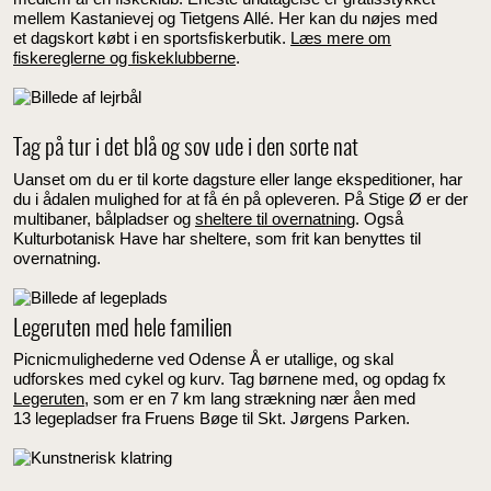
mellem Kastanievej og Tietgens Allé. Her kan du nøjes med
et dagskort købt i en sportsfiskerbutik.
Læs mere om
fiskereglerne og fiskeklubberne
.
Tag på tur i det blå og sov ude i den sorte nat
Uanset om du er til korte dagsture eller lange ekspeditioner, har
du i ådalen mulighed for at få én på opleveren. På Stige Ø er der
multibaner, bålpladser og
sheltere til overnatning
. Også
Kulturbotanisk Have har sheltere, som frit kan benyttes til
overnatning.
Legeruten med hele familien
Picnicmulighederne ved Odense Å er utallige, og skal
udforskes med cykel og kurv. Tag børnene med, og opdag fx
Legeruten
, som er en 7 km lang strækning nær åen med
13 legepladser fra Fruens Bøge til Skt. Jørgens Parken.