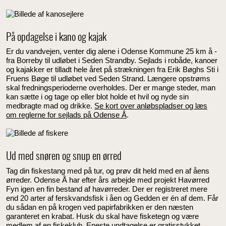
På opdagelse i kano og kajak
Er du vandvejen, venter dig alene i Odense Kommune 25 km å -
fra Borreby til udløbet i Seden Strandby. Sejlads i robåde, kanoer
og kajakker er tilladt hele året på strækningen fra Erik Bøghs Sti i
Fruens Bøge til udløbet ved Seden Strand. Længere opstrøms
skal fredningsperioderne overholdes. Der er mange steder, man
kan sætte i og tage op eller blot holde et hvil og nyde sin
medbragte mad og drikke.
Se kort over anløbspladser og læs
om reglerne for sejlads på Odense Å
.
Ud med snøren og snup en ørred
Tag din fiskestang med på tur, og prøv dit held med en af åens
ørreder. Odense Å har efter års arbejde med projekt Havørred
Fyn igen en fin bestand af havørreder. Der er registreret mere
end 20 arter af ferskvandsfisk i åen og Gedden er én af dem. Får
du sådan en på krogen ved papirfabrikken er den næsten
garanteret en krabat. Husk du skal have fisketegn og være
medlem af en fiskeklub. Eneste undtagelse er gratisstykket