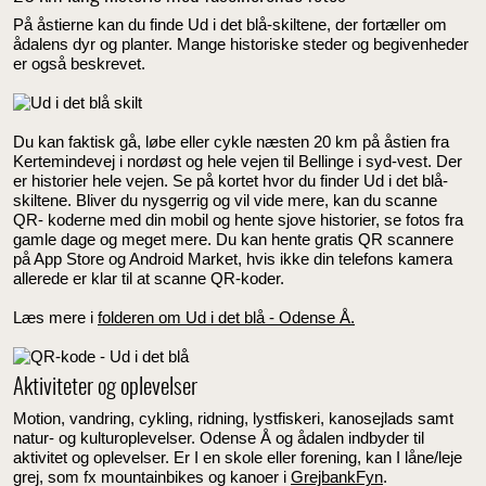
På åstierne kan du finde Ud i det blå-skiltene, der fortæller om
ådalens dyr og planter. Mange historiske steder og begivenheder
er også beskrevet.
Du kan faktisk gå, løbe eller cykle næsten 20 km på åstien fra
Kertemindevej i nordøst og hele vejen til Bellinge i syd-vest. Der
er historier hele vejen. Se på kortet hvor du finder Ud i det blå-
skiltene. Bliver du nysgerrig og vil vide mere, kan du scanne
QR- koderne med din mobil og hente sjove historier, se fotos fra
gamle dage og meget mere. Du kan hente gratis QR scannere
på App Store og Android Market, hvis ikke din telefons kamera
allerede er klar til at scanne QR-koder.
Læs mere i
folderen om Ud i det blå - Odense Å.
Aktiviteter og oplevelser
Motion, vandring, cykling, ridning, lystfiskeri, kanosejlads samt
natur- og kulturoplevelser. Odense Å og ådalen indbyder til
aktivitet og oplevelser. Er I en skole eller forening, kan I låne/leje
grej, som fx mountainbikes og kanoer i
GrejbankFyn
.