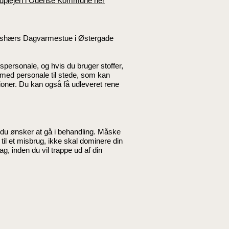
dplejen i Odense Kommune her
Korshærs Dagvarmestue i Østergade
spersonale, og hvis du bruger stoffer,
 med personale til stede, som kan
tioner. Du kan også få udleveret rene
du ønsker at gå i behandling. Måske
 til et misbrug, ikke skal dominere din
g, inden du vil trappe ud af din