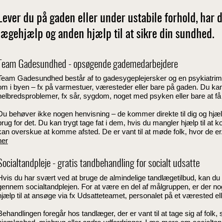
Lever du på gaden eller under ustabile forhold, har 
lægehjælp og anden hjælp til at sikre din sundhed.
Team Gadesundhed - opsøgende gademedarbejdere
Team Gadesundhed består af to gadesygeplejersker og en psykiatri
om i byen – fx på varmestuer, væresteder eller bare på gaden. Du kan 
helbredsproblemer, fx sår, sygdom, noget med psyken eller bare at 
Du behøver ikke nogen henvisning – de kommer direkte til dig og hjælp
brug for det. Du kan trygt tage fat i dem, hvis du mangler hjælp til at k
kan overskue at komme afsted. De er vant til at møde folk, hvor de er
her
Socialtandpleje - gratis tandbehandling for socialt udsatte
Hvis du har svært ved at bruge de almindelige tandlægetilbud, kan du bl
gennem socialtandplejen. For at være en del af målgruppen, er der nogl
hjælp til at ansøge via fx Udsatteteamet, personalet på et værested el
Behandlingen foregår hos tandlæger, der er vant til at tage sig af f