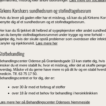
hjemløshed, misbrug eller andre udfordringer.
Læs mere om socialtan
Kirkens Korshærs sundhedsrum og stofindtagelsesrum
Hvis du lever på gaden eller har et misbrug, så kan du på Kirkens 
benytte dig af et sundhedsrum og et stofindtagelsesrum.
Her kan du få tjekket dit helbred af sygeplejersker eller andet sundhed
kan du benytte stofindtagelsesrummet under trygge og rene forhold –
hjælpe dig, hvis der skulle opstå problemer som overdoser eller infek
kanyler og injektionskit.
Læs mere her
Stofbehandling
Behandlingscenter Odense på Grønlandsgade 13 kan støtte dig, hvis 
ønsker du et mere stabilt liv, hvor et misbrug, eller det at skaffe penge
hverdag. Måske vil du gerne have mere ro på dit liv og en stabil hverda
medicin. Tlf. 63 75 17 50.
Behandlingscentret er for dig, der er:
over 30 år med et forbrug af stoffer
over 18 år med et behov for behandling i heroinklinikken
Læs mere her på Behandlingscenter Odenses hjemmeside