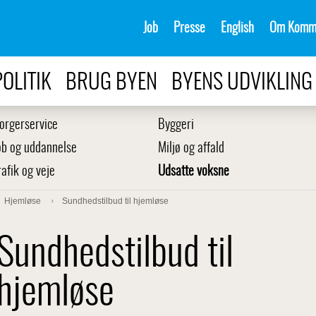
Job
Presse
English
Om Komm
POLITIK
BRUG BYEN
BYENS UDVIKLING
orgerservice
Byggeri
ob og uddannelse
Miljø og affald
rafik og veje
Udsatte voksne
Hjemløse
Sundhedstilbud til hjemløse
Sundhedstilbud til
hjemløse