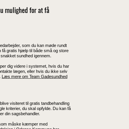
du mulighed for at få
medarbejder, som du kan møde rundt
få gratis hjælp til både små og store
få snakket sundhed igennem.
er dig videre i systemet, hvis du har
ontakte lægen, eller hvis du ikke selv
.
Læs mere om Team Gadesundhed
ive visiteret til gratis tandbehandling
e kriterier, du skal opfylde. Du kan få
ler din sagsbehandler.
olk, som måske kæmper med