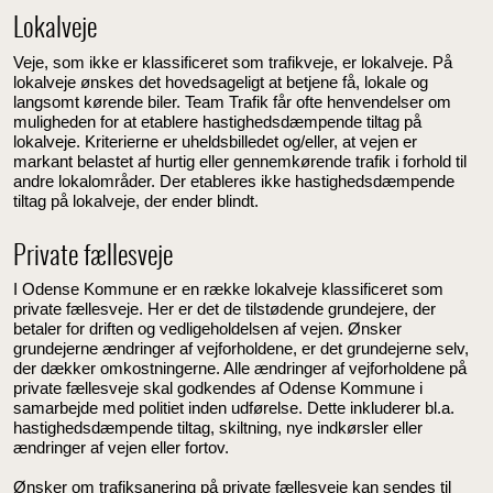
Lokalveje
Veje, som ikke er klassificeret som trafikveje, er lokalveje. På
lokalveje ønskes det hovedsageligt at betjene få, lokale og
langsomt kørende biler. Team Trafik får ofte henvendelser om
muligheden for at etablere hastighedsdæmpende tiltag på
lokalveje. Kriterierne er uheldsbilledet og/eller, at vejen er
markant belastet af hurtig eller gennemkørende trafik i forhold til
andre lokalområder. Der etableres ikke hastighedsdæmpende
tiltag på lokalveje, der ender blindt.
Private fællesveje
I Odense Kommune er en række lokalveje klassificeret som
private fællesveje. Her er det de tilstødende grundejere, der
betaler for driften og vedligeholdelsen af vejen. Ønsker
grundejerne ændringer af vejforholdene, er det grundejerne selv,
der dækker omkostningerne. Alle ændringer af vejforholdene på
private fællesveje skal godkendes af Odense Kommune i
samarbejde med politiet inden udførelse. Dette inkluderer bl.a.
hastighedsdæmpende tiltag, skiltning, nye indkørsler eller
ændringer af vejen eller fortov.
Ønsker om trafiksanering på private fællesveje kan sendes til