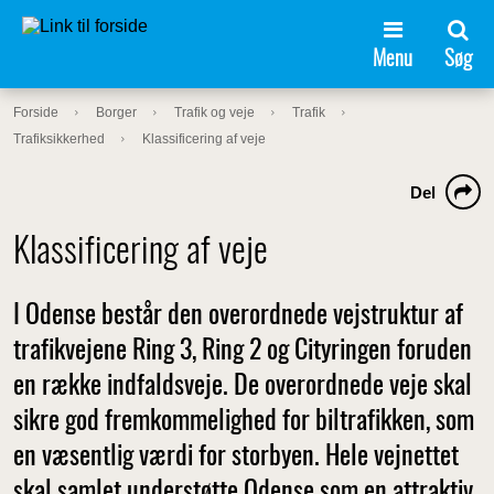
Menu
Søg
Forside
Borger
Trafik og veje
Trafik
Trafiksikkerhed
Klassificering af veje
Del
Klassificering af veje
I Odense består den overordnede vejstruktur af
trafikvejene Ring 3, Ring 2 og Cityringen foruden
en række indfaldsveje. De overordnede veje skal
sikre god fremkommelighed for biltrafikken, som
en væsentlig værdi for storbyen. Hele vejnettet
skal samlet understøtte Odense som en attraktiv