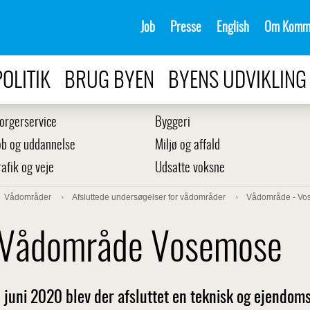
Job
Presse
English
Om Komm
POLITIK
BRUG BYEN
BYENS UDVIKLING
orgerservice
Byggeri
ob og uddannelse
Miljø og affald
rafik og veje
Udsatte voksne
Vådområder
Afsluttede undersøgelser for vådområder
Vådområde - Vo
Vådområde Vosemose
I juni 2020 blev der afsluttet en teknisk og ejendo