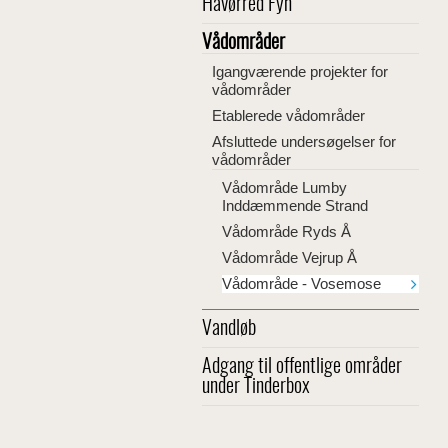
Havørred Fyn
Vådområder
Igangværende projekter for
vådområder
Etablerede vådområder
Afsluttede undersøgelser for
vådområder
Vådområde Lumby
Inddæmmende Strand
Vådområde Ryds Å
Vådområde Vejrup Å
Vådområde - Vosemose
Vandløb
Adgang til offentlige områder
under Tinderbox