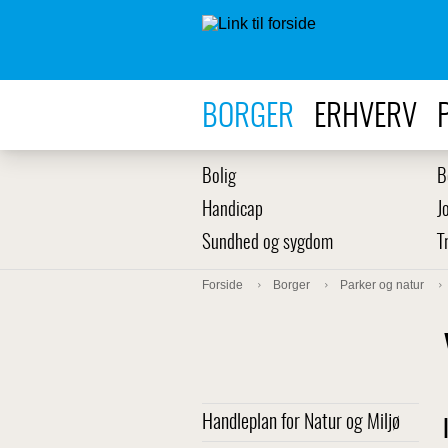
BORGER
ERHVERV
Bolig
B
Handicap
J
Sundhed og sygdom
T
Forside
Borger
Parker og natur
Handleplan for Natur og Miljø