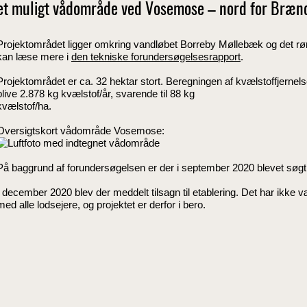
et muligt vådområde ved Vosemose – nord for Brænd
Projektområdet ligger omkring vandløbet Borreby Møllebæk og det rø
kan læse mere i
den tekniske forundersøgelsesrapport
.
Projektområdet er ca. 32 hektar stort. Beregningen af kvælstoffjernelsen
blive 2.878 kg kvælstof/år, svarende til 88 kg
kvælstof/ha.
Oversigtskort vådområde Vosemose:
På baggrund af forundersøgelsen er der i september 2020 blevet søgt om
I december 2020 blev der meddelt tilsagn til etablering. Det har ikke være
med alle lodsejere, og projektet er derfor i bero.