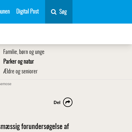
unen
Digital Post
Søg
Familie, børn og unge
Parker og natur
Ældre og seniorer
semose
Del
msmæssig forundersøgelse af