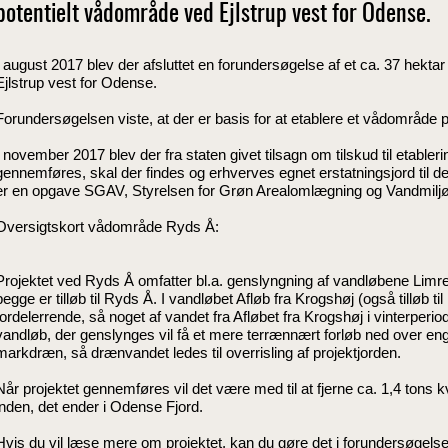
potentielt vådområde ved Ejlstrup vest for Odense.
I august 2017 blev der afsluttet en forundersøgelse af et ca. 37 hekta
Ejlstrup vest for Odense.
Forundersøgelsen viste, at der er basis for at etablere et vådområde 
I november 2017 blev der fra staten givet tilsagn om tilskud til etableri
gennemføres, skal der findes og erhverves egnet erstatningsjord til de 
er en opgave SGAV, Styrelsen for Grøn Arealomlægning og Vandmiljø
Oversigtskort vådområde Ryds Å:
Projektet ved Ryds Å omfatter bl.a. genslyngning af vandløbene Limre
begge er tilløb til Ryds Å. I vandløbet Afløb fra Krogshøj (også tilløb t
fordelerrende, så noget af vandet fra Afløbet fra Krogshøj i vinterperi
vandløb, der genslynges vil få et mere terrænnært forløb ned over eng
markdræn, så drænvandet ledes til overrisling af projektjorden.
Når projektet gennemføres vil det være med til at fjerne ca. 1,4 tons
inden, det ender i Odense Fjord.
Hvis du vil læse mere om projektet, kan du gøre det i
forundersøgels