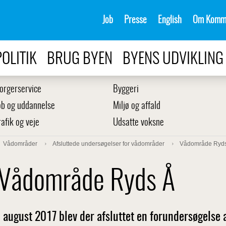
Job
Presse
English
Om Komm
POLITIK
BRUG BYEN
BYENS UDVIKLING
orgerservice
Byggeri
ob og uddannelse
Miljø og affald
rafik og veje
Udsatte voksne
Vådområder
Afsluttede undersøgelser for vådområder
Vådområde Ryd
Vådområde Ryds Å
I august 2017 blev der afsluttet en forundersøgelse a