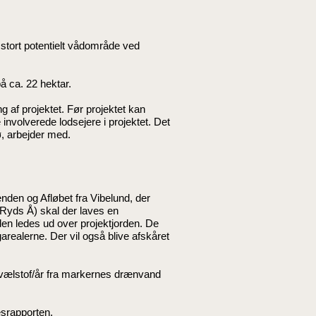
r stort potentielt vådområde ved
på ca. 22 hektar.
ng af projektet. Før projektet kan
involverede lodsejere i projektet. Det
, arbejder med.
nden og Afløbet fra Vibelund, der
il Ryds Å) skal der laves en
oden ledes ud over projektjorden. De
arealerne. Der vil også blive afskåret
 kvælstof/år fra markernes drænvand
esrapporten
.