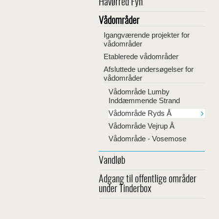
Havørred Fyn
Vådområder
Igangværende projekter for
vådområder
Etablerede vådområder
Afsluttede undersøgelser for
vådområder
Vådområde Lumby
Inddæmmende Strand
Vådområde Ryds Å
Vådområde Vejrup Å
Vådområde - Vosemose
Vandløb
Adgang til offentlige områder
under Tinderbox