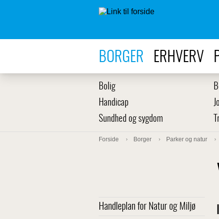
BORGER
ERHVERV
Bolig
B
Handicap
J
Sundhed og sygdom
T
Forside
Borger
Parker og natur
Handleplan for Natur og Miljø