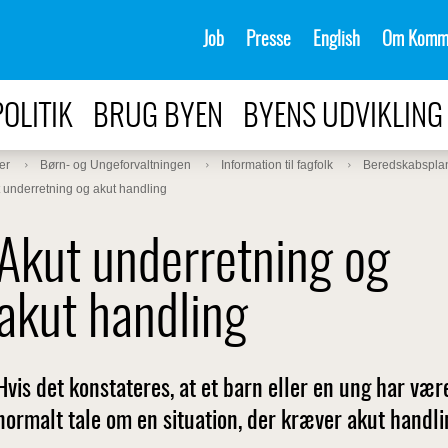
Job
Presse
English
Om Komm
POLITIK
BRUG BYEN
BYENS UDVIKLING
er
Børn- og Ungeforvaltningen
Information til fagfolk
Beredskabspla
 underretning og akut handling
Akut underretning og
akut handling
Hvis det konstateres, at et barn eller en ung har vær
normalt tale om en situation, der kræver akut handli