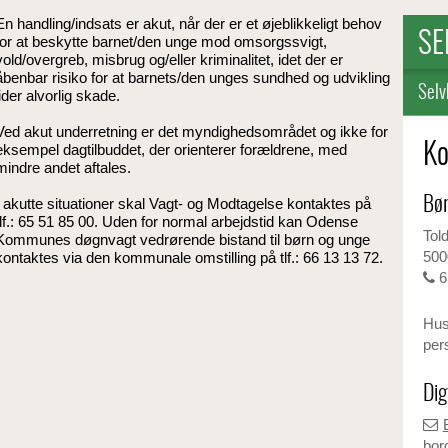
En handling/indsats er akut, når der er et øjeblikkeligt behov
SE
for at beskytte barnet/den unge mod omsorgssvigt,
vold/overgreb, misbrug og/eller kriminalitet, idet der er
åbenbar risiko for at barnets/den unges sundhed og udvikling
Selv
lider alvorlig skade.
Ved akut underretning er det myndighedsområdet og ikke for
eksempel dagtilbuddet, der orienterer forældrene, med
Ko
mindre andet aftales.
Bør
I akutte situationer skal Vagt- og Modtagelse kontaktes på
tlf.: 65 51 85 00. Uden for normal arbejdstid kan Odense
Tol
Kommunes døgnvagt vedrørende bistand til børn og unge
500
kontaktes via den kommunale omstilling på tlf.: 66 13 13 72.
6
Husk
per
Dig
bor