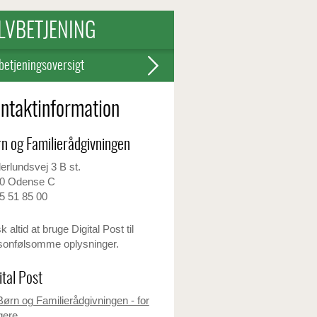
LVBETJENING
betjeningsoversigt
ntaktinformation
n og Familierådgivningen
derlundsvej 3 B st.
0 Odense C
5 51 85 00
 altid at bruge Digital Post til
sonfølsomme oplysninger.
ital Post
Børn og Familierådgivningen - for
gere