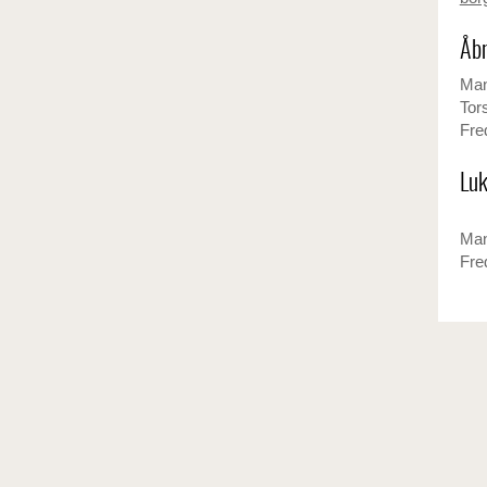
Åbn
Man
Tor
Fre
Luk
Man
Fre