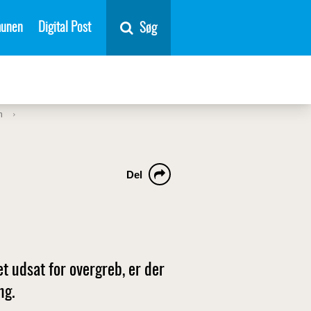
unen
Digital Post
Søg
n
Del
et udsat for overgreb, er der
ng.