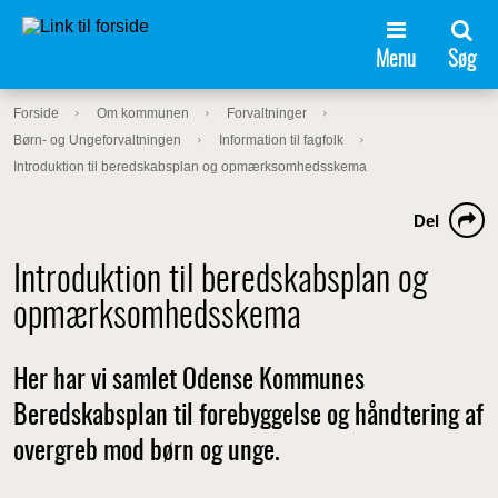
Menu
Søg
Forside
Om kommunen
Forvaltninger
Børn- og Ungeforvaltningen
Information til fagfolk
Introduktion til beredskabsplan og opmærksomhedsskema
Del
Introduktion til beredskabsplan og
opmærksomhedsskema
Her har vi samlet Odense Kommunes
Beredskabsplan til forebyggelse og håndtering af
overgreb mod børn og unge.