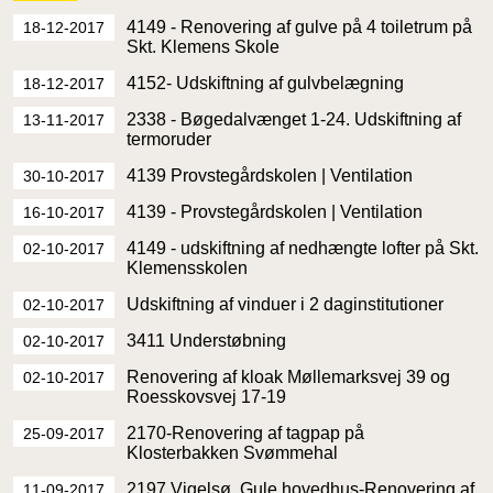
4149 - Renovering af gulve på 4 toiletrum på
18-12-2017
Skt. Klemens Skole
4152- Udskiftning af gulvbelægning
18-12-2017
2338 - Bøgedalvænget 1-24. Udskiftning af
13-11-2017
termoruder
4139 Provstegårdskolen | Ventilation
30-10-2017
4139 - Provstegårdskolen | Ventilation
16-10-2017
4149 - udskiftning af nedhængte lofter på Skt.
02-10-2017
Klemensskolen
Udskiftning af vinduer i 2 daginstitutioner
02-10-2017
3411 Understøbning
02-10-2017
Renovering af kloak Møllemarksvej 39 og
02-10-2017
Roesskovsvej 17-19
2170-Renovering af tagpap på
25-09-2017
Klosterbakken Svømmehal
2197 Vigelsø, Gule hovedhus-Renovering af
11-09-2017