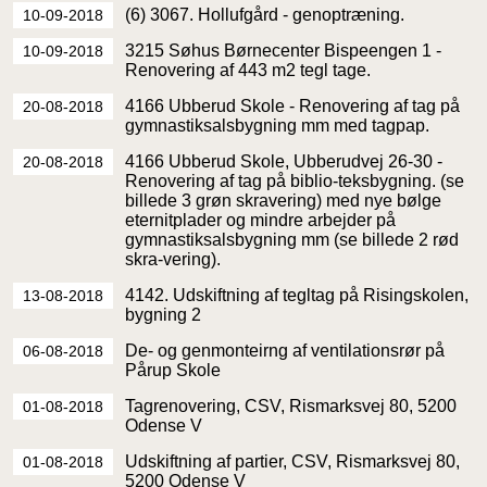
(6) 3067. Hollufgård - genoptræning.
10-09-2018
3215 Søhus Børnecenter Bispeengen 1 -
10-09-2018
Renovering af 443 m2 tegl tage.
4166 Ubberud Skole - Renovering af tag på
20-08-2018
gymnastiksalsbygning mm med tagpap.
4166 Ubberud Skole, Ubberudvej 26-30 -
20-08-2018
Renovering af tag på biblio-teksbygning. (se
billede 3 grøn skravering) med nye bølge
eternitplader og mindre arbejder på
gymnastiksalsbygning mm (se billede 2 rød
skra-vering).
4142. Udskiftning af tegltag på Risingskolen,
13-08-2018
bygning 2
De- og genmonteirng af ventilationsrør på
06-08-2018
Pårup Skole
Tagrenovering, CSV, Rismarksvej 80, 5200
01-08-2018
Odense V
Udskiftning af partier, CSV, Rismarksvej 80,
01-08-2018
5200 Odense V