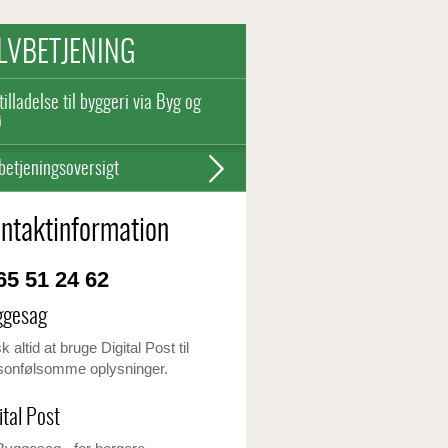
LVBETJENING
tilladelse til byggeri via Byg og
ø
betjeningsoversigt
ntaktinformation
5 51 24 62
ggesag
 altid at bruge Digital Post til
sonfølsomme oplysninger.
ital Post