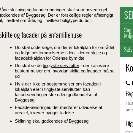
Både skiltning og facadeændringer skal som hovedregel
SE
godkendes af Byggesag. Der er forskellige regler afhængigt
af, i hvilket område, og i hvilken boligtype du bor.
Søg 
Skilte og facader på enfamiliehuse
Milj
Du skal undersøge, om der er lokalplan for området
Selv
og følge bestemmelserne i den - der er
skilte og
facadelokalplan for Odense bymidte
Du skal se de
tinglyste servitutter
- der kan være
Ko
bestemmelser om, hvordan skilte og facader må se
ud
6
Hvis der ikke er bestemmelser om facaden i
lokalplan eller i tinglyste servitutter, kan
By
facadeændringer ske uden godkendelse af
Byggesag
Husk
Facade-ændringer, der medfører udvidelse af
per
arealet, kræver byggetilladelse
Skiltning skal godkendes af Byggesag
Dig