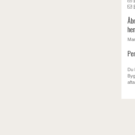
Åbn
hen
Man
Per
Du 
Byg
afta