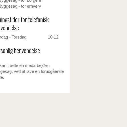
Byggesag - for borgere
Byggesag - for erhverv
ingstider for telefonisk
vendelse
dag - Torsdag
10-12
sonlig henvendelse
kan træffe en medarbejder i
gesag, ved at lave en forudgående
le.