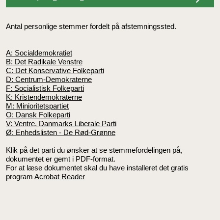
Antal personlige stemmer fordelt på afstemningssted.
A: Socialdemokratiet
B: Det Radikale Venstre
C: Det Konservative Folkeparti
D: Centrum-Demokraterne
F: Socialistisk Folkeparti
K: Kristendemokraterne
M: Minioritetspartiet
O: Dansk Folkeparti
V: Ventre, Danmarks Liberale Parti
Ø: Enhedslisten - De Rød-Grønne
Klik på det parti du ønsker at se stemmefordelingen på,
dokumentet er gemt i PDF-format.
For at læse dokumentet skal du have installeret det gratis
program
Acrobat Reade
r