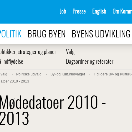
Job
Presse
English
Om Komm
POLITIK
BRUG BYEN
BYENS UDVIKLING
olitikker, strategier og planer
Valg
å indflydelse
Dagsordner og referater
dvalg
Politiske udvalg
By- og Kulturudvalget
Tidligere By- og Kultur
atoer 2010 - 2013
Mødedatoer 2010 -
2013