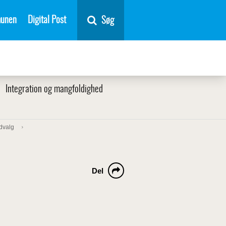
unen
Digital Post
Søg
Integration og mangfoldighed
udvalg
Del