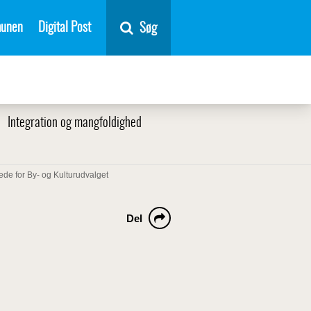
unen
Digital Post
Søg
Integration og mangfoldighed
ræde for By- og Kulturudvalget
Del