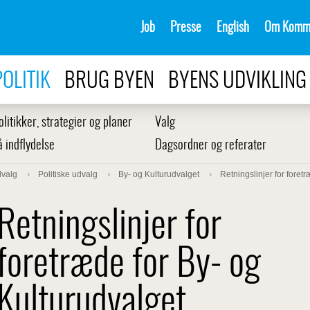
Job
Presse
English
Om Komm
POLITIK
BRUG BYEN
BYENS UDVIKLING
olitikker, strategier og planer
Valg
å indflydelse
Dagsordner og referater
dvalg
Politiske udvalg
By- og Kulturudvalget
Retningslinjer for foret
Retningslinjer for
foretræde for By- og
Kulturudvalget