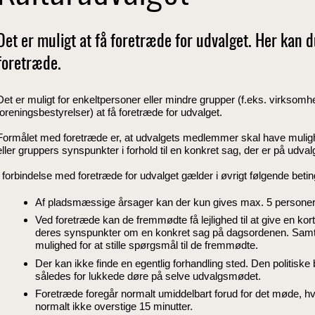
Det er muligt at få foretræde for udvalget. Her kan d
foretræde.
Det er muligt for enkeltpersoner eller mindre grupper (f.eks. virksomhe
foreningsbestyrelser) at få foretræde for udvalget.
Formålet med foretræde er, at udvalgets medlemmer skal have mulighe
eller gruppers synspunkter i forhold til en konkret sag, der er på udva
I forbindelse med foretræde for udvalget gælder i øvrigt følgende betin
Af pladsmæssige årsager kan der kun gives max. 5 personer 
Ved foretræde kan de fremmødte få lejlighed til at give en kor
deres synspunkter om en konkret sag på dagsordenen. Samt
mulighed for at stille spørgsmål til de fremmødte.
Der kan ikke finde en egentlig forhandling sted. Den politiske
således for lukkede døre på selve udvalgsmødet.
Foretræde foregår normalt umiddelbart forud for det møde, hv
normalt ikke overstige 15 minutter.