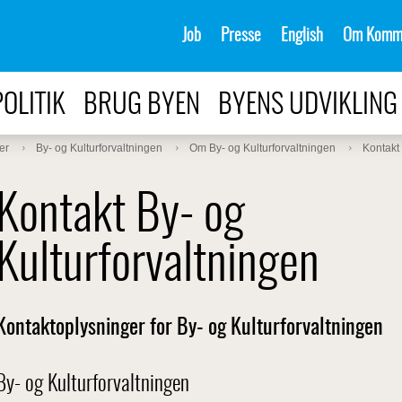
Job
Presse
English
Om Komm
POLITIK
BRUG BYEN
BYENS UDVIKLING
er
By- og Kulturforvaltningen
Om By- og Kulturforvaltningen
Kontakt 
Kontakt By- og
Kulturforvaltningen
Kontaktoplysninger for By- og Kulturforvaltningen
By- og Kulturforvaltningen