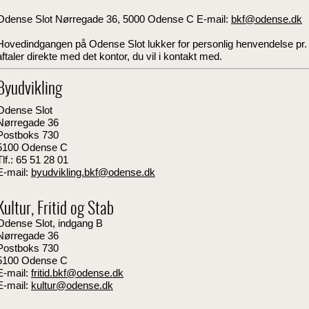
Odense Slot Nørregade 36, 5000 Odense C E-mail:
bkf@odense.dk
Hovedindgangen på Odense Slot lukker for personlig henvendelse pr. 1
aftaler direkte med det kontor, du vil i kontakt med.
Byudvikling
Odense Slot
Nørregade 36
Postboks 730
5100 Odense C
Tlf.: 65 51 28 01
E-mail:
byudvikling.bkf@odense.dk
Kultur, Fritid og Stab
Odense Slot, indgang B
Nørregade 36
Postboks 730
5100 Odense C
E-mail:
fritid.bkf@odense.dk
E-mail:
kultur@odense.dk