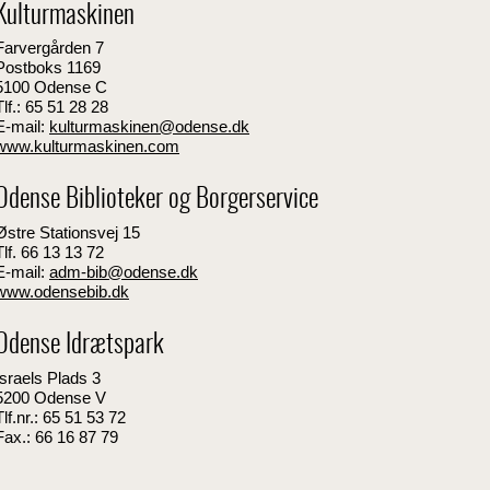
Kulturmaskinen
Farvergården 7
Postboks 1169
5100 Odense C
Tlf.: 65 51 28 28
E-mail:
kulturmaskinen@odense.dk
www.kulturmaskinen.com
Odense Biblioteker og Borgerservice
Østre Stationsvej 15
Tlf. 66 13 13 72
E-mail:
adm-bib@odense.dk
www.odensebib.dk
Odense Idrætspark
Israels Plads 3
5200 Odense V
Tlf.nr.: 65 51 53 72
Fax.: 66 16 87 79