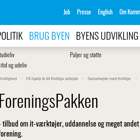
Job
Presse
English
Om Komm
POLITIK
BRUG BYEN
BYENS UDVIKLING
tudieliv
Puljer og støtte
ritid og udeliv
rivillighed
Få hjælp til dit frivillige arbejde
Samarbejde med frivillige
ForeningsPakken
- tilbud om it-værktøjer, uddannelse og meget andet t
forening.