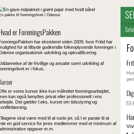
SE
En pakke til foreningslivet i Odense
Selv
Hvad er ForeningsPakken
ForeningsPakken har eksisteret siden 2009, hvor Fritid har
Fo
mulighed for at tilbyde godkendte folkeoplysende
foreninger i
Odense organisatorisk udvikling og opkvalificering.
Fri
Uddannelse af de frivillige og ansatte samt udvikling af
foreningslivet er i fokus
.
Husk
per
Kurser
Ofte er vores kurser ikke kun målrettet foreningsarbejdet,
Dig
men kan også benyttes privat eller professionelt i ens
arbejde. Det gælder f.eks. kurset om tidsstyring og
konfliktløsning.
Har
Tiltagene skal være med til at ruste jer, så I er parate til at
yde en god service for jeres medlemmer med et minimum af
Viv
administrative opgaver m.m.