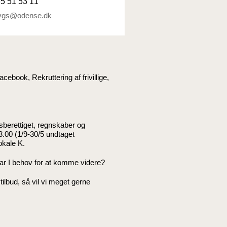
5 51 53 11
vgs@odense.dk
cebook, Rekruttering af frivillige,
gsberettiget, regnskaber og
18.00 (1/9-30/5 undtaget
lokale K.
g har I behov for at komme videre?
 tilbud, så vil vi meget gerne