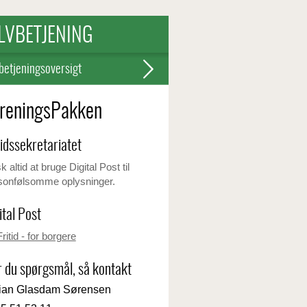
LVBETJENING
betjeningsoversigt
reningsPakken
tidssekretariatet
 altid at bruge Digital Post til
sonfølsomme oplysninger.
ital Post
Fritid - for borgere
 du spørgsmål, så kontakt
ian Glasdam Sørensen