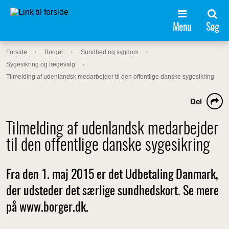
Menu
Søg
Forside
Borger
Sundhed og sygdom
Sygesikring og lægevalg
Tilmelding af udenlandsk medarbejder til den offentlige danske sygesikring
Del
Tilmelding af udenlandsk medarbejder
til den offentlige danske sygesikring
Fra den 1. maj 2015 er det Udbetaling Danmark,
der udsteder det særlige sundhedskort. Se mere
på www.borger.dk.