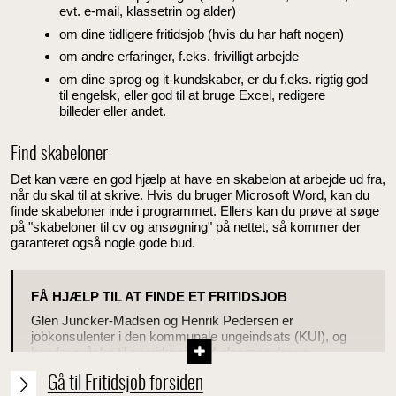
evt. e-mail, klassetrin og alder)
om dine tidligere fritidsjob (hvis du har haft nogen)
om andre erfaringer, f.eks. frivilligt arbejde
om dine sprog og it-kundskaber, er du f.eks. rigtig god
til engelsk, eller god til at bruge Excel, redigere
billeder eller andet.
Find skabeloner
Det kan være en god hjælp at have en skabelon at arbejde ud fra,
når du skal til at skrive. Hvis du bruger Microsoft Word, kan du
finde skabeloner inde i programmet. Ellers kan du prøve at søge
på "skabeloner til cv og ansøgning" på nettet, så kommer der
garanteret også nogle gode bud.
FÅ HJÆLP TIL AT FINDE ET FRITIDSJOB
Glen Juncker-Madsen og Henrik Pedersen er
jobkonsulenter i den kommunale ungeindsats (KUI), og
kender måske til en virksomhed, der mangler en
fritidsjobber.
Gå til Fritidsjob forsiden