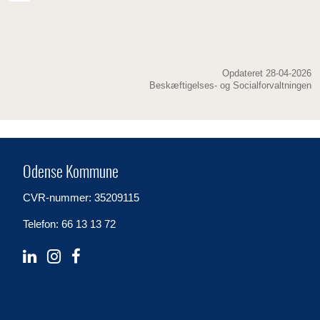
Fang Glen på tlf. 29 79 55 94 og Henrik på tlf. 51 77 74 87.
Opdateret 28-04-2026
Beskæftigelses- og Socialforvaltningen
Odense Kommune
CVR-nummer: 35209115
Telefon: 66 13 13 72