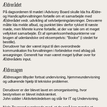
Ældrerådet
På dagsordenen til mødet i Advisory Board skulle Ida fra Ældre-
og Handicapforvaltningen fortælle om et samarbejde med
Ældrerådet vedr. udvikling af selvbetjeningsløsninger. Desværre
måtte Ida melde afbud, og punktet blev derfor rykket til næste
møde, men Merete kunne fortælle, at der var tale om et meget
vellykket samarbejde. Ét af opmærksomhedspunkterne var
brugen af udenlandske ord eksempelvis: ”Booke” (i stedet for
bestille).
Derudover har der været input til den overordnede
kommunikation fra forvaltningen i forbindelse med afslag på
ansøgninger. Generelt har man været meget lydhør over for
Ældrerådets input.
Ældresagen
Ældresagen tilbyder fortsat undervisning, hjemmeundervisning
og udkørende hjælp til tekniske problemer.
Derudover er der blevet lavet en omorganisering, hvor
bestyrelsen er blevet indskrænket.
John sidder i Aktivitetsledelsen og står for IT og Undervisning.