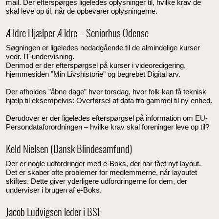
mail. Der efterspørges ligeledes oplysninger til, hvilke krav de
skal leve op til, når de opbevarer oplysningerne.
Ældre Hjælper Ældre – Seniorhus Odense
Søgningen er ligeledes nedadgående til de almindelige kurser
vedr. IT-undervisning.
Derimod er der efterspørgsel på kurser i videoredigering,
hjemmesiden ”Min Livshistorie” og begrebet Digital arv.
Der afholdes ”åbne dage” hver torsdag, hvor folk kan få teknisk
hjælp til eksempelvis: Overførsel af data fra gammel til ny enhed.
Derudover er der ligeledes efterspørgsel på information om EU-
Persondataforordningen – hvilke krav skal foreninger leve op til?
Keld Nielsen (Dansk Blindesamfund)
Der er nogle udfordringer med e-Boks, der har fået nyt layout.
Det er skaber ofte problemer for medlemmerne, når layoutet
skiftes. Dette giver yderligere udfordringerne for dem, der
underviser i brugen af e-Boks.
Jacob Ludvigsen leder i BSF