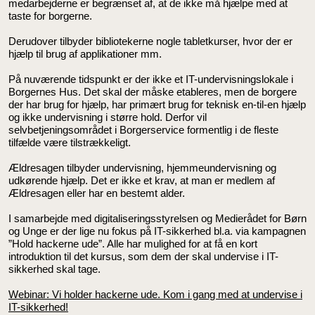
medarbejderne er begrænset af, at de ikke må hjælpe med at
taste for borgerne.
Derudover tilbyder bibliotekerne nogle tabletkurser, hvor der er
hjælp til brug af applikationer mm.
På nuværende tidspunkt er der ikke et IT-undervisningslokale i
Borgernes Hus. Det skal der måske etableres, men de borgere
der har brug for hjælp, har primært brug for teknisk en-til-en hjælp
og ikke undervisning i større hold. Derfor vil
selvbetjeningsområdet i Borgerservice formentlig i de fleste
tilfælde være tilstrækkeligt.
Ældresagen tilbyder undervisning, hjemmeundervisning og
udkørende hjælp. Det er ikke et krav, at man er medlem af
Ældresagen eller har en bestemt alder.
I samarbejde med digitaliseringsstyrelsen og Medierådet for Børn
og Unge er der lige nu fokus på IT-sikkerhed bl.a. via kampagnen
”Hold hackerne ude”. Alle har mulighed for at få en kort
introduktion til det kursus, som dem der skal undervise i IT-
sikkerhed skal tage.
Webinar: Vi holder hackerne ude. Kom i gang med at undervise i
IT-sikkerhed!