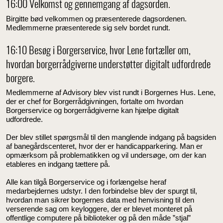
16:00 Velkomst og gennemgang af dagsorden.
Birgitte bød velkommen og præsenterede dagsordenen.
Medlemmerne præsenterede sig selv bordet rundt.
16:10 Besøg i Borgerservice, hvor Lene fortæller om,
hvordan borgerrådgiverne understøtter digitalt udfordrede
borgere.
Medlemmerne af Advisory blev vist rundt i Borgernes Hus. Lene,
der er chef for Borgerrådgivningen, fortalte om hvordan
Borgerservice og borgerrådgiverne kan hjælpe digitalt
udfordrede.
Der blev stillet spørgsmål til den manglende indgang på bagsiden
af banegårdscenteret, hvor der er handicapparkering. Man er
opmærksom på problematikken og vil undersøge, om der kan
etableres en indgang tættere på.
Alle kan tilgå Borgerservice og i forlængelse heraf
medarbejdernes udstyr. I den forbindelse blev der spurgt til,
hvordan man sikrer borgernes data med henvisning til den
verserende sag om keyloggere, der er blevet monteret på
offentlige computere på biblioteker og på den måde ”stjal”