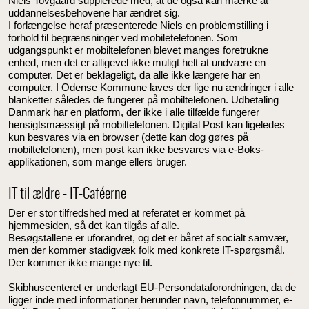
Niels Tovgaard supplerede med, at de også kan mærke at
uddannelsesbehovene har ændret sig.
I forlængelse heraf præsenterede Niels en problemstilling i
forhold til begrænsninger ved mobiletelefonen. Som
udgangspunkt er mobiltelefonen blevet manges foretrukne
enhed, men det er alligevel ikke muligt helt at undvære en
computer. Det er beklageligt, da alle ikke længere har en
computer. I Odense Kommune laves der lige nu ændringer i alle
blanketter således de fungerer på mobiltelefonen. Udbetaling
Danmark har en platform, der ikke i alle tilfælde fungerer
hensigtsmæssigt på mobiltelefonen. Digital Post kan ligeledes
kun besvares via en browser (dette kan dog gøres på
mobiltelefonen), men post kan ikke besvares via e-Boks-
applikationen, som mange ellers bruger.
IT til ældre - IT-Caféerne
Der er stor tilfredshed med at referatet er kommet på
hjemmesiden, så det kan tilgås af alle.
Besøgstallene er uforandret, og det er båret af socialt samvær,
men der kommer stadigvæk folk med konkrete IT-spørgsmål.
Der kommer ikke mange nye til.
Skibhuscenteret er underlagt EU-Persondataforordningen, da de
ligger inde med informationer herunder navn, telefonnummer, e-