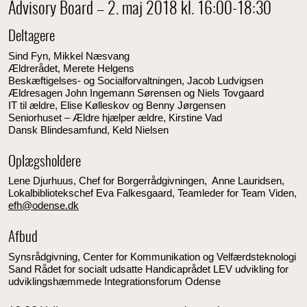
Advisory Board – 2. maj 2018 kl. 16:00-18:30
Deltagere
Sind Fyn, Mikkel Næsvang
Ældrerådet, Merete Helgens
Beskæftigelses- og Socialforvaltningen, Jacob Ludvigsen
Ældresagen John Ingemann Sørensen og Niels Tovgaard
IT til ældre, Elise Kølleskov og Benny Jørgensen
Seniorhuset – Ældre hjælper ældre, Kirstine Vad
Dansk Blindesamfund, Keld Nielsen
Oplægsholdere
Lene Djurhuus, Chef for Borgerrådgivningen, Anne Lauridsen,
Lokalbibliotekschef Eva Falkesgaard, Teamleder for Team Viden,
efh@odense.dk
Afbud
Synsrådgivning, Center for Kommunikation og Velfærdsteknologi
Sand Rådet for socialt udsatte Handicaprådet LEV udvikling for
udviklingshæmmede Integrationsforum Odense