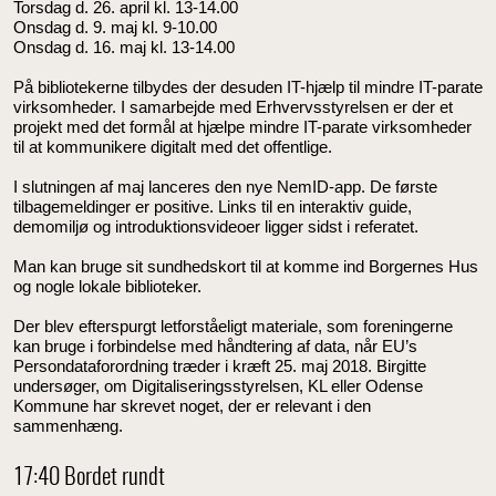
Torsdag d. 26. april kl. 13-14.00
Onsdag d. 9. maj kl. 9-10.00
Onsdag d. 16. maj kl. 13-14.00
På bibliotekerne tilbydes der desuden IT-hjælp til mindre IT-parate
virksomheder. I samarbejde med Erhvervsstyrelsen er der et
projekt med det formål at hjælpe mindre IT-parate virksomheder
til at kommunikere digitalt med det offentlige.
I slutningen af maj lanceres den nye NemID-app. De første
tilbagemeldinger er positive. Links til en interaktiv guide,
demomiljø og introduktionsvideoer ligger sidst i referatet.
Man kan bruge sit sundhedskort til at komme ind Borgernes Hus
og nogle lokale biblioteker.
Der blev efterspurgt letforståeligt materiale, som foreningerne
kan bruge i forbindelse med håndtering af data, når EU’s
Persondataforordning træder i kræft 25. maj 2018. Birgitte
undersøger, om Digitaliseringsstyrelsen, KL eller Odense
Kommune har skrevet noget, der er relevant i den
sammenhæng.
17:40 Bordet rundt