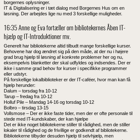
borgernes oplysninger.
IT & Digitalisering er i tæt dialog med Borgernes Hus om en
løsning. Der arbejdes lige nu med 3 forskellige muligheder.
16:35 Anne og Eva fortæller om bibliotekernes Åben IT-
hjælp og IT-Introduktioner mv.
Generelt har bibliotekerne altid tilbudt mange forskellige kurser.
Behovene har dog ændret sig på den måde, at der nu i højere
grad brug hjælp til løsning af konkrete problemer her og nu,
eksempelvis blanketter der skal udfyldes og indsendes. Der er
ikke i samme grad behov for kurser i specifikke programmer
eller udstyr.
På forskellige lokalbiblioteker er der IT-caféer, hvor man kan få
hjælp herunder:
Dalum – torsdag fra 10-12
Tarup – fredag fra 10-12
Holluf Pile – Mandag 14-16 og torsdag 10-12
Bolbro – tirsdag 13-15
Vollsmose – Der er ikke faste tider, men der er ofte personale til
stede med IT-kundskaber, der kan hjælpe
Det er ikke noget bibliotekerne stiller til rådighed, men de stiller
lokaler til rådighed og de frivillige er godkendt af bibliotekerne.
Bibliotekerne tilbyder desuden hjælp til selvhjælp, men