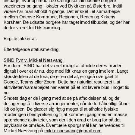
tirsdage, hvor op imod 100 særligt socialt udsatte borgere
vaccineres pr. gang i lokaler ved Bykirken på Østerbro. Indtil
videre har man afholdt 4 gange. Det er sket i et samarbejde
mellem Odense Kommune, Regionen, Reden og Kirkens
Korshær. De udsatte borgere har taget imod tilbuddet, og der har
derfor været fuld tilstrømning.
Birgitte takker af.
Efterfølgende statusmelding:
SIND Fyn v. Mikkel Næsvang:
For dem i SIND har det været muligt at afholde deres møder
digitalt i over et år nu, dog med lidt knas en gang imellem. Langt
størstedelen af de fora, de er en del af, er også overgået til
Google, Teams eller Zoom. Dette har naturligt resulteret i, at
aktiviteten/samarbejdet har været på et lidt lavere blus i noget tid
nu.
Sindets dag er de i gang med at se på afholdelsen af, og de
deltager også i diverse arrangementer, når de forhåbentligt åbner
lidt op igen. De glæder sig rigtig meget til at afholde fysiske
møder igen i bestyrelsen og til at komme i gang med en masse
spændende aktiviteter, som der i den grad er brug for på det
psykiatriske område. Eventuelle spørgsmål kan henvendes til
Mikkel Næsvang på
mikkelnaesvang@gmail.com