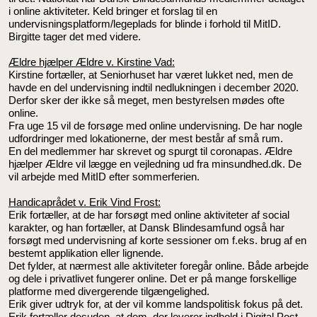
i online aktiviteter. Keld bringer et forslag til en
undervisningsplatform/legeplads for blinde i forhold til MitID.
Birgitte tager det med videre.
Ældre hjælper Ældre v. Kirstine Vad:
Kirstine fortæller, at Seniorhuset har været lukket ned, men de
havde en del undervisning indtil nedlukningen i december 2020.
Derfor sker der ikke så meget, men bestyrelsen mødes ofte
online.
Fra uge 15 vil de forsøge med online undervisning. De har nogle
udfordringer med lokationerne, der mest består af små rum.
En del medlemmer har skrevet og spurgt til coronapas. Ældre
hjælper Ældre vil lægge en vejledning ud fra minsundhed.dk. De
vil arbejde med MitID efter sommerferien.
Handicaprådet v. Erik Vind Frost:
Erik fortæller, at de har forsøgt med online aktiviteter af social
karakter, og han fortæller, at Dansk Blindesamfund også har
forsøgt med undervisning af korte sessioner om f.eks. brug af en
bestemt applikation eller lignende.
Det fylder, at nærmest alle aktiviteter foregår online. Både arbejde
og dele i privatlivet fungerer online. Det er på mange forskellige
platforme med divergerende tilgængelighed.
Erik giver udtryk for, at der vil komme landspolitisk fokus på det.
Erik fortæller desuden, at dem, der leverer indhold i Digital Post,