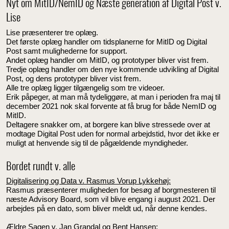
Nyt om MitID/NemID og Næste generation af Digital Post v.
Lise
Lise præsenterer tre oplæg.
Det første oplæg handler om tidsplanerne for MitID og Digital
Post samt mulighederne for support.
Andet oplæg handler om MitID, og prototyper bliver vist frem.
Tredje oplæg handler om den nye kommende udvikling af Digital
Post, og dens prototyper bliver vist frem.
Alle tre oplæg ligger tilgængelig som tre videoer.
Erik påpeger, at man må tydeliggøre, at man i perioden fra maj til
december 2021 nok skal forvente at få brug for både NemID og
MitID.
Deltagere snakker om, at borgere kan blive stressede over at
modtage Digital Post uden for normal arbejdstid, hvor det ikke er
muligt at henvende sig til de pågældende myndigheder.
Bordet rundt v. alle
Digitalisering og Data v. Rasmus Vorup Lykkehøj:
Rasmus præsenterer muligheden for besøg af borgmesteren til
næste Advisory Board, som vil blive engang i august 2021. Der
arbejdes på en dato, som bliver meldt ud, når denne kendes.
Ældre Sagen v. Jan Grandal og Bent Hansen: