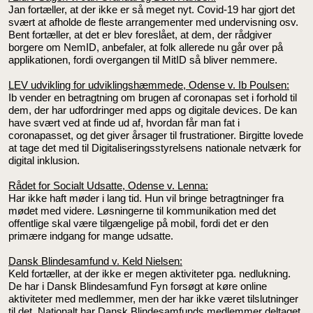
Jan fortæller, at der ikke er så meget nyt. Covid-19 har gjort det
svært at afholde de fleste arrangementer med undervisning osv.
Bent fortæller, at det er blev foreslået, at dem, der rådgiver
borgere om NemID, anbefaler, at folk allerede nu går over på
applikationen, fordi overgangen til MitID så bliver nemmere.
LEV udvikling for udviklingshæmmede, Odense v. Ib Poulsen:
Ib vender en betragtning om brugen af coronapas set i forhold til
dem, der har udfordringer med apps og digitale devices. De kan
have svært ved at finde ud af, hvordan får man fat i
coronapasset, og det giver årsager til frustrationer. Birgitte lovede
at tage det med til Digitaliseringsstyrelsens nationale netværk for
digital inklusion.
Rådet for Socialt Udsatte, Odense v. Lenna:
Har ikke haft møder i lang tid. Hun vil bringe betragtninger fra
mødet med videre. Løsningerne til kommunikation med det
offentlige skal være tilgængelige på mobil, fordi det er den
primære indgang for mange udsatte.
Dansk Blindesamfund v. Keld Nielsen:
Keld fortæller, at der ikke er megen aktiviteter pga. nedlukning.
De har i Dansk Blindesamfund Fyn forsøgt at køre online
aktiviteter med medlemmer, men der har ikke været tilslutninger
til det. Nationalt har Dansk Blindesamfunds medlemmer deltaget