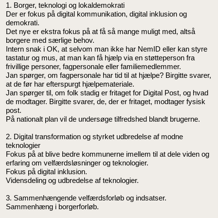
1. Borger, teknologi og lokaldemokrati
Der er fokus på digital kommunikation, digital inklusion og
demokrati.
Det nye er ekstra fokus på at få så mange muligt med, altså
borgere med særlige behov.
Intern snak i OK, at selvom man ikke har NemID eller kan styre
tastatur og mus, at man kan få hjælp via en støtteperson fra
frivillige personer, fagpersonale eller familiemedlemmer.
Jan spørger, om fagpersonale har tid til at hjælpe? Birgitte svarer,
at de før har efterspurgt hjælpemateriale.
Jan spørger til, om folk stadig er fritaget for Digital Post, og hvad
de modtager. Birgitte svarer, de, der er fritaget, modtager fysisk
post.
På nationalt plan vil de undersøge tilfredshed blandt brugerne.
2. Digital transformation og styrket udbredelse af modne
teknologier
Fokus på at blive bedre kommunerne imellem til at dele viden og
erfaring om velfærdsløsninger og teknologier.
Fokus på digital inklusion.
Vidensdeling og udbredelse af teknologier.
3. Sammenhængende velfærdsforløb og indsatser.
Sammenhæng i borgerforløb.