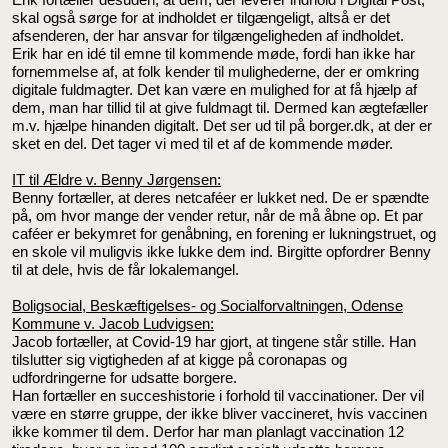
skal også sørge for at indholdet er tilgængeligt, altså er det
afsenderen, der har ansvar for tilgængeligheden af indholdet.
Erik har en idé til emne til kommende møde, fordi han ikke har
fornemmelse af, at folk kender til mulighederne, der er omkring
digitale fuldmagter. Det kan være en mulighed for at få hjælp af
dem, man har tillid til at give fuldmagt til. Dermed kan ægtefæller
m.v. hjælpe hinanden digitalt. Det ser ud til på borger.dk, at der er
sket en del. Det tager vi med til et af de kommende møder.
IT til Ældre v. Benny Jørgensen:
Benny fortæller, at deres netcaféer er lukket ned. De er spændte
på, om hvor mange der vender retur, når de må åbne op. Et par
caféer er bekymret for genåbning, en forening er lukningstruet, og
en skole vil muligvis ikke lukke dem ind. Birgitte opfordrer Benny
til at dele, hvis de får lokalemangel.
Boligsocial, Beskæftigelses- og Socialforvaltningen, Odense
Kommune v. Jacob Ludvigsen:
Jacob fortæller, at Covid-19 har gjort, at tingene står stille. Han
tilslutter sig vigtigheden af at kigge på coronapas og
udfordringerne for udsatte borgere.
Han fortæller en succeshistorie i forhold til vaccinationer. Der vil
være en større gruppe, der ikke bliver vaccineret, hvis vaccinen
ikke kommer til dem. Derfor har man planlagt vaccination 12