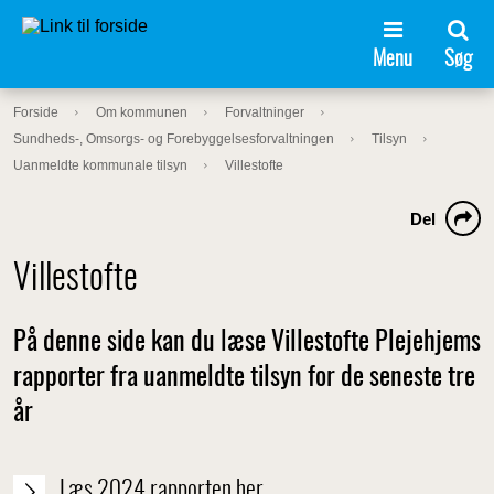
Menu
Søg
Forside
Om kommunen
Forvaltninger
Sundheds-, Omsorgs- og Forebyggelsesforvaltningen
Tilsyn
Uanmeldte kommunale tilsyn
Villestofte
Del
Villestofte
På denne side kan du læse Villestofte Plejehjems
rapporter fra uanmeldte tilsyn for de seneste tre
år
Læs 2024 rapporten her