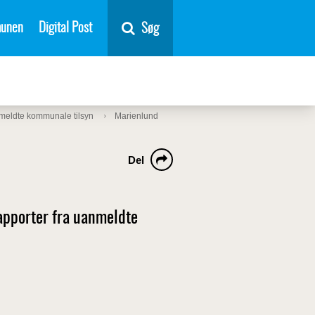
unen
Digital Post
Søg
eldte kommunale tilsyn
Marienlund
Del
apporter fra uanmeldte