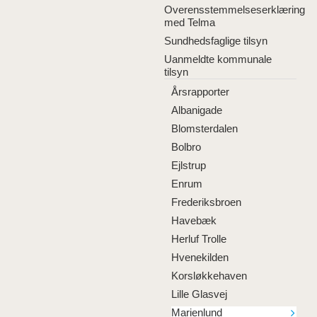
Overensstemmelseserklæring
med Telma
Sundhedsfaglige tilsyn
Uanmeldte kommunale
tilsyn
Årsrapporter
Albanigade
Blomsterdalen
Bolbro
Ejlstrup
Enrum
Frederiksbroen
Havebæk
Herluf Trolle
Hvenekilden
Korsløkkehaven
Lille Glasvej
Marienlund