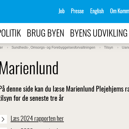
Job
Presse
English
Om Komm
POLITIK
BRUG BYEN
BYENS UDVIKLING
er
Sundheds-, Omsorgs- og Forebyggelsesforvaltningen
Tilsyn
Uanm
Marienlund
På denne side kan du læse Marienlund Plejehjems r
tilsyn for de seneste tre år
Læs 2024 rapporten her