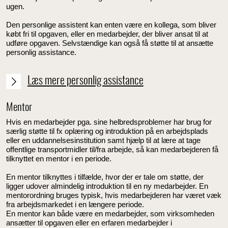
ugen.
Den personlige assistent kan enten være en kollega, som bliver
købt fri til opgaven, eller en medarbejder, der bliver ansat til at
udføre opgaven. Selvstændige kan også få støtte til at ansætte
personlig assistance.
Læs mere personlig assistance
Mentor
Hvis en medarbejder pga. sine helbredsproblemer har brug for
særlig støtte til fx oplæring og introduktion på en arbejdsplads
eller en uddannelsesinstitution samt hjælp til at lære at tage
offentlige transportmidler til/fra arbejde, så kan medarbejderen få
tilknyttet en mentor i en periode.
En mentor tilknyttes i tilfælde, hvor der er tale om støtte, der
ligger udover almindelig introduktion til en ny medarbejder. E
n
mentorordning bruges typisk, hvis medarbejderen har været væk
fra arbejdsmarkedet i en længere periode.
En mentor kan både være en medarbejder, som virksomheden
ansætter til opgaven eller en erfaren medarbejder i