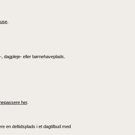
huse
.
-, dagpleje- eller børnehaveplads.
rnepassere her
.
e en deltidsplads i et dagtilbud med