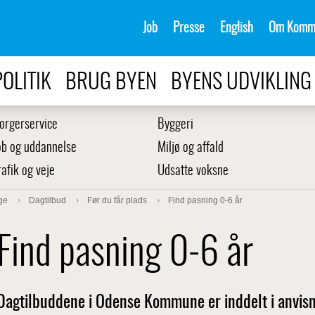
Job
Presse
English
Om Komm
POLITIK
BRUG BYEN
BYENS UDVIKLING
orgerservice
Byggeri
ob og uddannelse
Miljø og affald
rafik og veje
Udsatte voksne
ge
Dagtilbud
Før du får plads
Find pasning 0-6 år
Find pasning 0-6 år
Dagtilbuddene i Odense Kommune er inddelt i anvisni