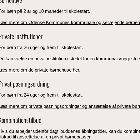
Børnehave
For børn på 2 år og 10 måneder til skolestart.
Læs mere om Odense Kommunes kommunale og selvejende børne
Private institutioner
For børn fra 26 uger og frem til skolestart.
Du kan vælge en privat institution i stedet for en kommunal vuggestue
Læs mere om de private børnehuse her
.
Privat pasningsordning
For børn fra 24 uger og frem til skolestart.
Læs mere om private pasningsordninger og ansættelse af private bø
Kombinationstilbud
Hvis du arbejder udenfor dagtilbuddenes åbningstider, kan du kombiner
tilskud til ansættelse af en privat børnepasser.