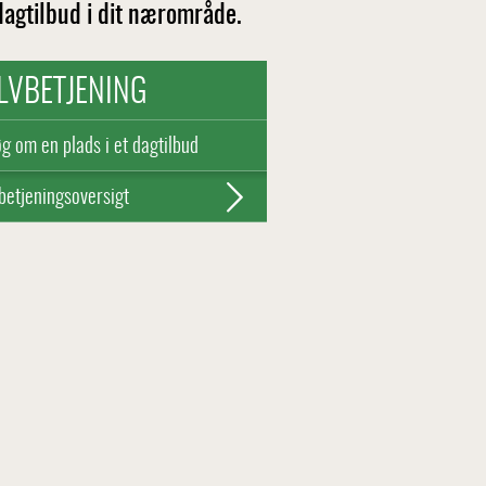
 dagtilbud i dit nærområde.
LVBETJENING
g om en plads i et dagtilbud
betjeningsoversigt