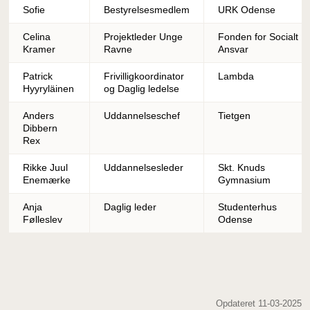
Sofie
Bestyrelsesmedlem
URK Odense
Celina
Projektleder Unge
Fonden for Socialt
Kramer
Ravne
Ansvar
Patrick
Frivilligkoordinator
Lambda
Hyyryläinen
og Daglig ledelse
Anders
Uddannelseschef
Tietgen
Dibbern
Rex
Rikke Juul
Uddannelsesleder
Skt. Knuds
Enemærke
Gymnasium
Anja
Daglig leder
Studenterhus
Følleslev
Odense
Opdateret 11-03-2025