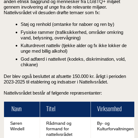
anden etnisk baggrund og mennesker fra LGBTQ+ miljøet
gennem involvering af unge fra de relevante miljøer.
Nattelivsrådet vil desuden drøfte temaer som fx:
Støj og renhold (omtanke for naboer og ren by)
Fysiske rammer (trafiksikkerhed, områder omkring
vand, belysning, overvågning)
Kulturdrevet natteliv (tjekke alder og fx ikke lokker de
unge med billig alkohol)
God adfærd i nattelivet (kodeks, diskrimination, vold,
chikane)
Der blev også besluttet at afsætte 150.000 kr. årligt i perioden
2023-2025 til etablering og indsatser i Nattelivsrådet.
Nattelivsrådet består af følgende repræsentanter:
Navn
Titel
Virksomhed
Søren
Rådmand og
By- og
Windell
formand for
Kulturforvaltningen
nattelivsrådet