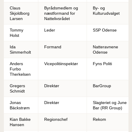
Claus
Byrådsmedlem og
By- og
Skjoldborg
næstformand for
Kulturudvalget
Larsen
Nattelivsrådet
Tommy
Leder
SSP Odense
Holst
Ida
Formand
Natteravnene
Simmerholt
Odense
Anders
Vicepolitiinspektør
Fyns Politi
Furbo
Therkelsen
Gregers
Direktør
BarGroup
Schmidt
Jonas
Direktør
Slagteriet og June
Bäckstrøm
Bar (RR Group)
Kian Bakke
Regionschef
Rekom
Hansen