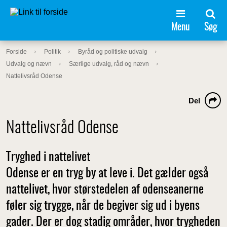
Menu
Søg
Forside
Politik
Byråd og politiske udvalg
Udvalg og nævn
Særlige udvalg, råd og nævn
Nattelivsråd Odense
Del
Nattelivsråd Odense
Tryghed i nattelivet
Odense er en tryg by at leve i. Det gælder også
nattelivet, hvor størstedelen af odenseanerne
føler sig trygge, når de begiver sig ud i byens
gader. Der er dog stadig områder, hvor trygheden