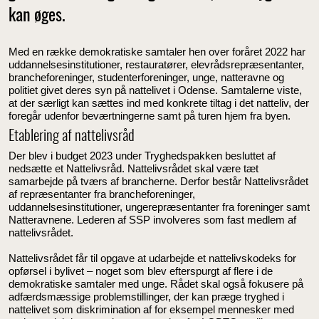
kan øges.
Med en række demokratiske samtaler hen over foråret 2022 har
uddannelsesinstitutioner, restauratører, elevrådsrepræsentanter,
brancheforeninger, studenterforeninger, unge, natteravne og
politiet givet deres syn på nattelivet i Odense. Samtalerne viste,
at der særligt kan sættes ind med konkrete tiltag i det natteliv, der
foregår udenfor beværtningerne samt på turen hjem fra byen.
Etablering af nattelivsråd
Der blev i budget 2023 under Tryghedspakken besluttet af
nedsætte et Nattelivsråd. Nattelivsrådet skal være tæt
samarbejde på tværs af brancherne. Derfor består Nattelivsrådet
af repræsentanter fra brancheforeninger,
uddannelsesinstitutioner, ungerepræsentanter fra foreninger samt
Natteravnene. Lederen af SSP involveres som fast medlem af
nattelivsrådet.
Nattelivsrådet får til opgave at udarbejde et nattelivskodeks for
opførsel i bylivet – noget som blev efterspurgt af flere i de
demokratiske samtaler med unge. Rådet skal også fokusere på
adfærdsmæssige problemstillinger, der kan præge tryghed i
nattelivet som diskrimination af for eksempel mennesker med