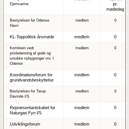
pr.
Fjernvarme
mødedag
Bestyrelsen for Odense
medlem
0
Havn
KL-Toppolitisk årsmøde
medlem
0
Komiteen vedr.
medlem
0
prisbelønning af gode og
smukke nybygninger mv. I
Odense
Koordinationsforum for
medlem
0
grundvandsbeskyttelse
Bestyrelsen for Tarup-
medlem
0
Davinde I/S
Repræsentantskabet for
medlem
0
Naturgas Fyn I/S
Udviklingsforum
medlem
0