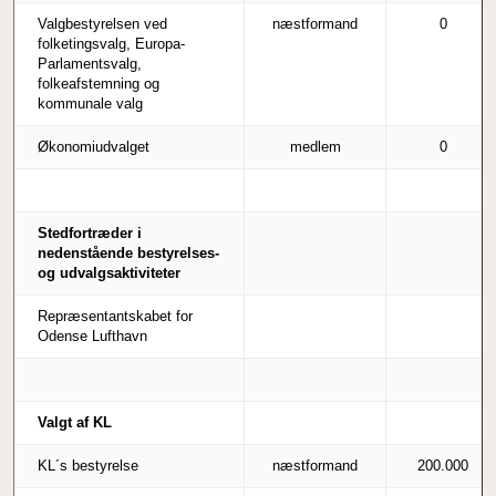
Valgbestyrelsen ved
næstformand
0
folketingsvalg, Europa-
Parlamentsvalg,
folkeafstemning og
kommunale valg
Økonomiudvalget
medlem
0
Stedfortræder i
nedenstående bestyrelses-
og udvalgsaktiviteter
Repræsentantskabet for
Odense Lufthavn
Valgt af KL
KL´s bestyrelse
næstformand
200.000