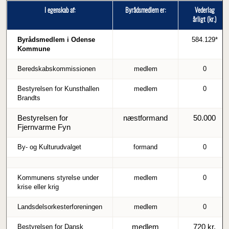
I egenskab af:
Byrådsmedlem er:
Vederlag
årligt (kr.)
Byrådsmedlem i Odense
584.129*
Kommune
Beredskabskommissionen
medlem
0
Bestyrelsen for Kunsthallen
medlem
0
Brandts
Bestyrelsen for
næstformand
50.000
Fjernvarme Fyn
By- og Kulturudvalget
formand
0
Kommunens styrelse under
medlem
0
krise eller krig
Landsdelsorkesterforeningen
medlem
0
medlem
720 kr.
Bestyrelsen for Dansk