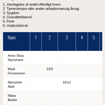
1. Varetagelse af andet offentligt hverv
2. Tjenesterejse eller anden arbejdsmæssig årsag
3. Sygdom
4. Graviditet/barsel
5. Ferie
6. Uoplyst/privat
Navn
1
2
3
4
5
Anne Skau
Styrishave
Mark
23/9
Grossmann
Abirashid
16/12
Abdi
Rikke
Beider