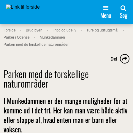
Menu
Søg
Forside
Brug byen
Fritid og udeliv
Ture og udflugtsmål
Parker i Odense
Munkedammen
Parken med de forskellige naturområder
Del
Parken med de forskellige
naturområder
I Munkedammen er der mange muligheder for at
komme ud i det fri. Her kan man være både aktiv
eller slappe af, hvad enten man er barn eller
voksen.