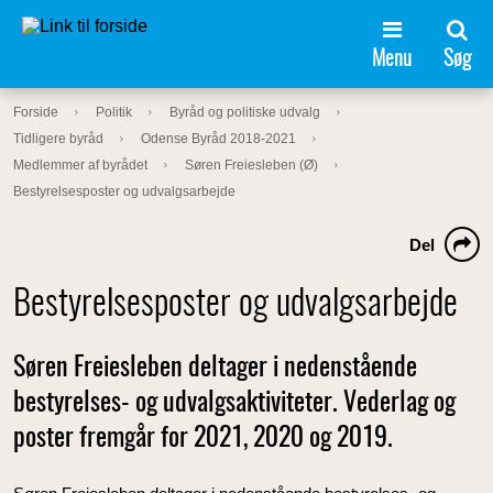
Menu
Søg
Forside
Politik
Byråd og politiske udvalg
Tidligere byråd
Odense Byråd 2018-2021
Medlemmer af byrådet
Søren Freiesleben (Ø)
Bestyrelsesposter og udvalgsarbejde
Del
Bestyrelsesposter og udvalgsarbejde
Søren Freiesleben deltager i nedenstående
bestyrelses- og udvalgsaktiviteter. Vederlag og
poster fremgår for 2021, 2020 og 2019.