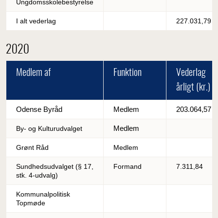
Ungdomsskolebestyrelse
I alt vederlag
227.031,79
2020
Medlem af
Funktion
Vederlag
årligt (kr.)
Odense Byråd
Medlem
203.064,57
Medlem
By- og Kulturudvalget
Grønt Råd
Medlem
Sundhedsudvalget (§ 17,
Formand
7.311,84
stk. 4-udvalg)
Kommunalpolitisk
Topmøde