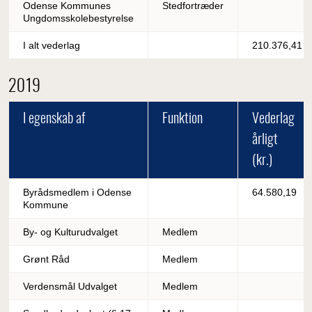
Odense Kommunes
Stedfortræder
Ungdomsskolebestyrelse
I alt vederlag
210.376,41
2019
I egenskab af
Funktion
Vederlag
årligt
(kr.)
Byrådsmedlem i Odense
64.580,19
Kommune
By- og Kulturudvalget
Medlem
Grønt Råd
Medlem
Verdensmål Udvalget
Medlem