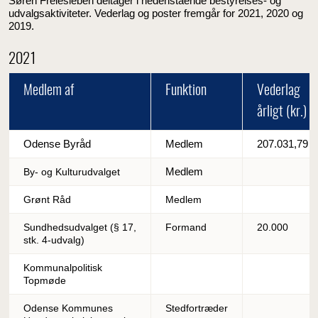
Søren Freiesleben deltager i nedenstående bestyrelses- og
udvalgsaktiviteter. Vederlag og poster fremgår for 2021, 2020 og
2019.
2021
Medlem af
Funktion
Vederlag
årligt (kr.)
Odense Byråd
Medlem
207.031,79
Medlem
By- og Kulturudvalget
Grønt Råd
Medlem
Sundhedsudvalget (§ 17,
Formand
20.000
stk. 4-udvalg)
Kommunalpolitisk
Topmøde
Odense Kommunes
Stedfortræder