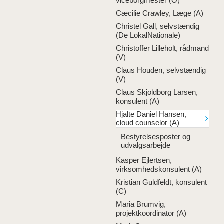
viceborgmester (O)
Cæcilie Crawley, Læge (A)
Christel Gall, selvstændig
(De LokalNationale)
Christoffer Lilleholt, rådmand
(V)
Claus Houden, selvstændig
(V)
Claus Skjoldborg Larsen,
konsulent (A)
Hjalte Daniel Hansen,
cloud counselor (A)
Bestyrelsesposter og
udvalgsarbejde
Kasper Ejlertsen,
virksomhedskonsulent (A)
Kristian Guldfeldt, konsulent
(C)
Maria Brumvig,
projektkoordinator (A)