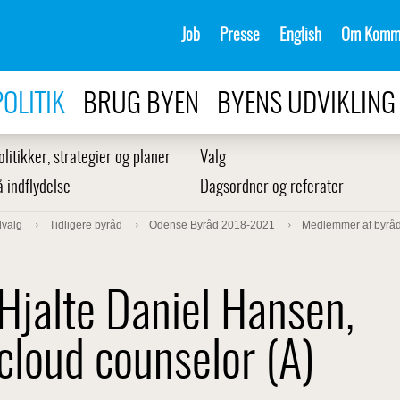
Job
Presse
English
Om Komm
POLITIK
BRUG BYEN
BYENS UDVIKLING
olitikker, strategier og planer
Valg
å indflydelse
Dagsordner og referater
dvalg
Tidligere byråd
Odense Byråd 2018-2021
Medlemmer af byråd
Hjalte Daniel Hansen,
cloud counselor (A)