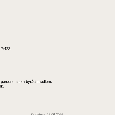
17:
423
 af personen som byrådsmedlem.
dk
.
Opdateret 25-06-2026