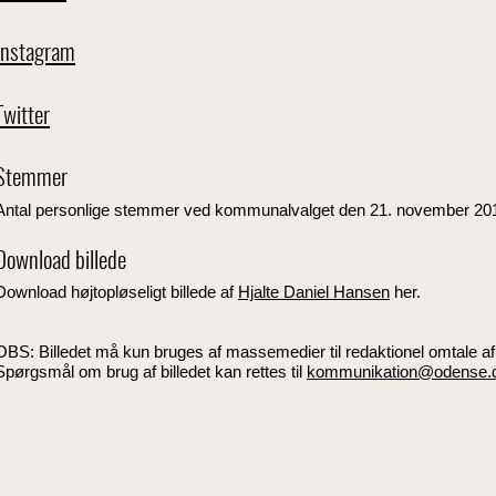
Instagram
Twitter
Stemmer
Antal personlige stemmer ved kommunalvalget den 21. november 20
Download billede
Download højtopløseligt billede af
Hjalte Daniel Hansen
her.
OBS: Billedet må kun bruges af massemedier til redaktionel omtale
Spørgsmål om brug af billedet kan rettes til
kommunikation@odense.