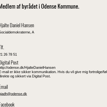
Medlem af byrådet i Odense Kommune.
Hjalte Daniel Hansen
Socialdemokraterne, A
Tlf.
21 26 78 51
Digital Post
http://odense.dk/HjalteDanielHansen
E-mail er ikke sikker kommunikation. Hvis du vil give mig fortrolige/
direkte og sikkert via Digital Post.
Email
hjadh@odense.dk
Facebook