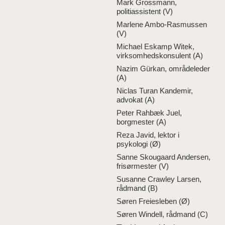
Mark Grossmann,
politiassistent (V)
Marlene Ambo-Rasmussen
(V)
Michael Eskamp Witek,
virksomhedskonsulent (A)
Nazim Gürkan, områdeleder
(A)
Niclas Turan Kandemir,
advokat (A)
Peter Rahbæk Juel,
borgmester (A)
Reza Javid, lektor i
psykologi (Ø)
Sanne Skougaard Andersen,
frisørmester (V)
Susanne Crawley Larsen,
rådmand (B)
Søren Freiesleben (Ø)
Søren Windell, rådmand (C)