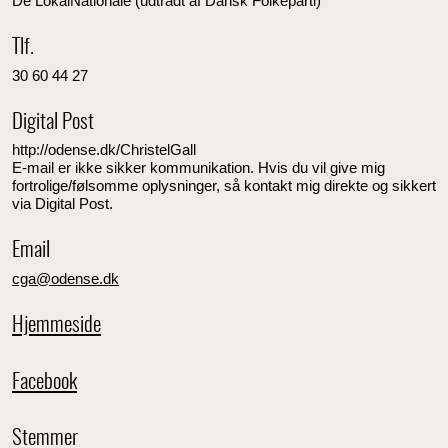
De LokalNationale (udtrådt af Dansk Folkeparti)
Tlf.
30 60 44 27
Digital Post
http://odense.dk/ChristelGall
E-mail er ikke sikker kommunikation. Hvis du vil give mig
fortrolige/følsomme oplysninger, så kontakt mig direkte og sikkert
via Digital Post.
Email
cga@odense.dk
Hjemmeside
Facebook
Stemmer