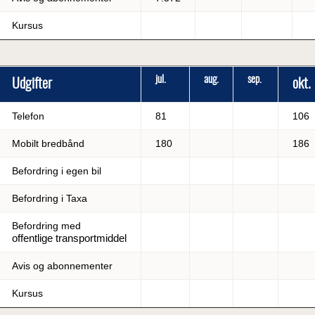
Kursus
jul.
aug.
sep.
Udgifter
okt.
Telefon
81
106
Mobilt bredbånd
180
186
Befordring i egen bil
Befordring i Taxa
Befordring med
offentlige transportmiddel
Avis og abonnementer
Kursus