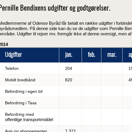
Pernille Bendixens udgifter og godtgørelser.
Medlemmerne af Odense Byråd får betalt en række udgifter i forbin
byrådsmedlem. På denne side kan du se de udgifter som Pernille Ben
områder. Udgifter til rejser mv. fremgår ikke af denne oversigt, men af 
2014
Udgifter
jan.
feb.
mar.
a
Telefon
204
1
Mobilt bredbånd
820
4
Befordring i egen bil
Befordring i Taxa
Befordring med
offentlige transportmiddel
Avis og abonnementer
7.372