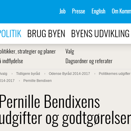
Job
Presse
English
Om Komm
POLITIK
BRUG BYEN
BYENS UDVIKLING
olitikker, strategier og planer
Valg
å indflydelse
Dagsordner og referater
dvalg
Tidligere byråd
Odense Byråd 2014-2017
Politikernes udgifte
2014-2017
Pernille Bendixen
Pernille Bendixens
udgifter og godtgørelse