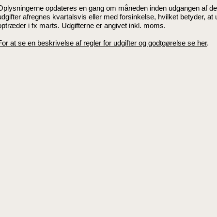
Oplysningerne opdateres en gang om måneden inden udgangen af de
udgifter afregnes kvartalsvis eller med forsinkelse, hvilket betyder, at u
optræder i fx marts. Udgifterne er angivet inkl. moms.
For at se en beskrivelse af regler for udgifter og godtgørelse se her
.