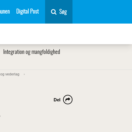
unen
Digital Post
Søg
Integration og mangfoldighed
r og vederlag
Del
r