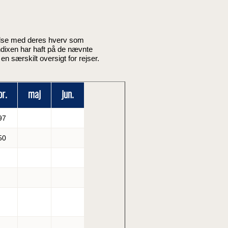
delse med deres hverv som
dixen har haft på de nævnte
en særskilt oversigt for rejser.
pr.
maj
jun.
97
50