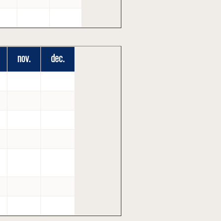
nov.
dec.