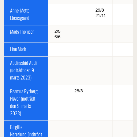
29/8
Anne-Mette
21/11
Ebensgaard
2/5
Mads Thomsen
6/6
Line Mørk
Abdirashid Abdi
(udtrådt den 9.
marts 2023)
28/3
Rasmus Ryrberg
Høyer (indtrådt
den 9. marts
2023)
Birgitte
Nørrelund (indtrådt