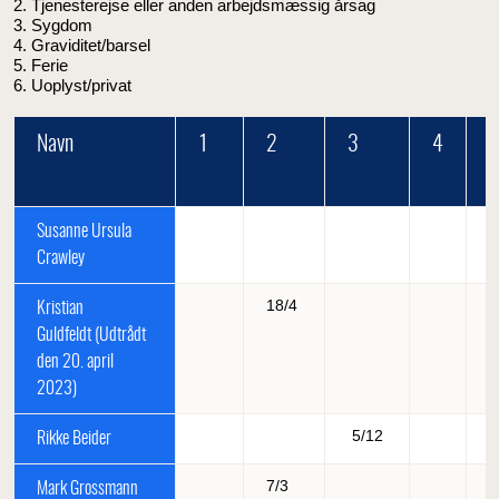
2. Tjenesterejse eller anden arbejdsmæssig årsag
3. Sygdom
4. Graviditet/barsel
5. Ferie
6. Uoplyst/privat
Navn
1
2
3
4
Susanne Ursula
Crawley
18/4
Kristian
Guldfeldt (Udtrådt
den 20. april
2023)
5/12
Rikke Beider
7/3
Mark Grossmann