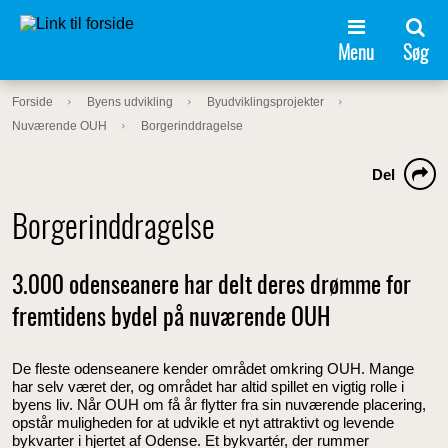
Menu
Søg
Forside
Byens udvikling
Byudviklingsprojekter
Nuværende OUH
Borgerinddragelse
Del
Borgerinddragelse
3.000 odenseanere har delt deres drømme for
fremtidens bydel på nuværende OUH
De fleste odenseanere kender området omkring OUH. Mange
har selv været der, og området har altid spillet en vigtig rolle i
byens liv. Når OUH om få år flytter fra sin nuværende placering,
opstår muligheden for at udvikle et nyt attraktivt og levende
bykvarter i hjertet af Odense. Et bykvartér, der rummer