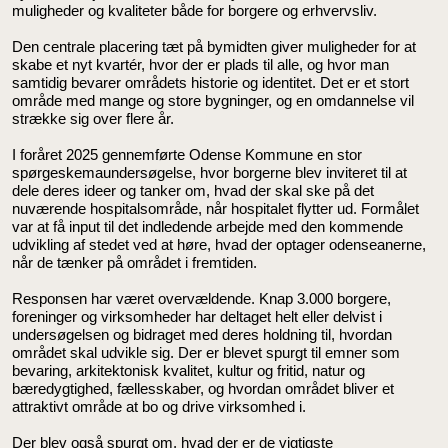
muligheder og kvaliteter både for borgere og erhvervsliv.
Den centrale placering tæt på bymidten giver muligheder for at
skabe et nyt kvartér, hvor der er plads til alle, og hvor man
samtidig bevarer områdets historie og identitet. Det er et stort
område med mange og store bygninger, og en omdannelse vil
strække sig over flere år.
I foråret 2025 gennemførte Odense Kommune en stor
spørgeskemaundersøgelse, hvor borgerne blev inviteret til at
dele deres ideer og tanker om, hvad der skal ske på det
nuværende hospitalsområde, når hospitalet flytter ud. Formålet
var at få input til det indledende arbejde med den kommende
udvikling af stedet ved at høre, hvad der optager odenseanerne,
når de tænker på området i fremtiden.
Responsen har været overvældende. Knap 3.000 borgere,
foreninger og virksomheder har deltaget helt eller delvist i
undersøgelsen og bidraget med deres holdning til, hvordan
området skal udvikle sig. Der er blevet spurgt til emner som
bevaring, arkitektonisk kvalitet, kultur og fritid, natur og
bæredygtighed, fællesskaber, og hvordan området bliver et
attraktivt område at bo og drive virksomhed i.
Der blev også spurgt om, hvad der er de vigtigste