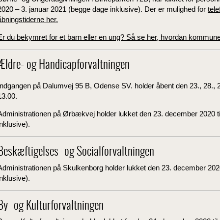
2020 – 3. januar 2021 (begge dage inklusive). Der er mulighed for
t
ele
åbningstiderne her.
Er du bekymret for et barn eller en ung? Så se her, hvordan kommun
Ældre- og Handicapforvaltningen
Indgangen på Dalumvej 95 B, Odense SV. holder åbent den 23., 28., 29.
13.00.
Administrationen på Ørbækvej holder lukket den 23. december 2020 ti
inklusive).
Beskæftigelses- og Socialforvaltningen
Administrationen på Skulkenborg holder lukket den 23. december 2020
inklusive).
By- og Kulturforvaltningen