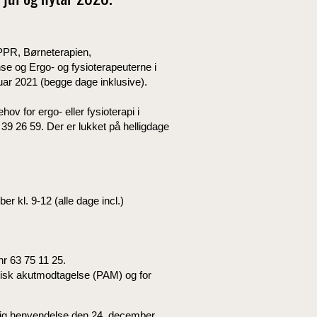
jul og nytår 2020.
PPR, Børneterapien,
e og Ergo- og fysioterapeuterne i
uar 2021 (begge dage inklusive).
v for ergo- eller fysioterapi i
39 26 59. Der er lukket på helligdage
r kl. 9-12 (alle dage incl.)
r 63 75 11 25.
trisk akutmodtagelse (PAM) og for
nlig henvendelse den 24. december