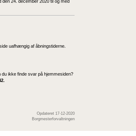
ed den 24. december 2020 til og med
e uafhængig af åbningstiderne.
n du ikke finde svar på hjemmesiden?
42.
Opdateret 17-12-2020
Borgmesterforvaltningen