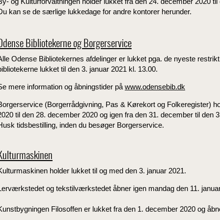
By- og Kulturforvaltningen holder lukket fra den 24. december 2020 til
Du kan se de særlige lukkedage for andre kontorer herunder.
Odense Bibliotekerne og Borgerservice
Alle Odense Bibliotekernes afdelinger er lukket pga. de nyeste restrikti
bibliotekerne lukket til den 3. januar 2021 kl. 13.00.
Se mere information og åbningstider på
www.odensebib.dk
Borgerservice (Borgerrådgivning, Pas & Kørekort og Folkeregister) ho
2020 til den 28. december 2020 og igen fra den 31. december til den 3
Husk tidsbestilling, inden du besøger Borgerservice.
Kulturmaskinen
Kulturmaskinen holder lukket til og med den 3. januar 2021.
Lerværkstedet og tekstilværkstedet åbner igen mandag den 11. janua
Kunstbygningen Filosoffen er lukket fra den 1. december 2020 og åbne