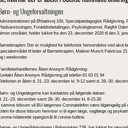
Se, hvornår der er åbent i Odense Kommune omkring 
Børn- og Ungeforvaltningen
Administrationen på Ørbækvej 100, Specialpædagogisk Rådgivning, 
Pladsanvisningen, Forældrebetalingen, Psykologteamet, Røgfrit Odens
almen området, holder lukket fra den 23. december 2020 til den 3. jan
Børneterapien: Der er mulighed for telefonisk henvendelse ved akut beho
specialområdet til leder af Børneterapien, Malene Munch Fabricius 21 
og i weekender.
Familiebehandlernes Åben Anonym Rådgivning:
Kontakt Åben Anonym Rådgivning på telefon 61 63 01 94
Telefonen er åben d. 21.-23. december kl. 9-12 samt d. 28.-30. decembe
Børn- og Ungelægerne kan kontaktes på følgende datoer:
d. 21.-23. december samt 28.-30. december kl. 8-15.30
I samme tidsrum vil BU-lægernes Coronatelefon være tilgængelig på n
Uden for disse tidsrum henviser vi til egen læge, vagtlæge og psykia
corona-relaterede spørgsmål til corona-hotline.
Børne- og Ungerådgivningen i Birkeparken 72B, har lukket for perso