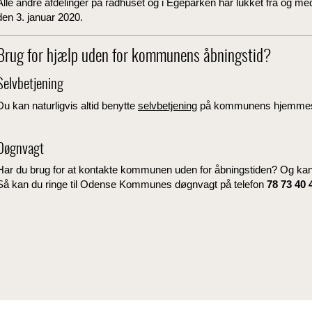
Alle andre afdelinger på rådhuset og i Egeparken har lukket fra og m
den 3. januar 2020.
Brug for hjælp uden for kommunens åbningstid?
Selvbetjening
Du kan naturligvis altid benytte
selvbetjening
på kommunens hjemmesid
Døgnvagt
Har du brug for at kontakte kommunen uden for åbningstiden? Og ka
Så kan du ringe til Odense Kommunes døgnvagt på telefon
78 73 40 