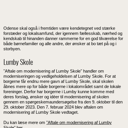
Odense skal også i fremtiden være kendetegnet ved stærke
forstæder og lokalsamfund, der igennem fællesskab, nærhed og
kendskab til hinanden danner rammerne for en god tilværelse for
både børnefamilier og alle andre, der ønsker at bo tæt på og i
storbyen.
Lumby Skole
"Aftale om modernisering af Lumby Skole" handler om
moderniseringen og vedligeholdelsen af Lumby Skole. For at
borgerne får endnu mere gavn af Lumby Skole, skal skolen
åbnes mere op for både borgerne i lokalområdet samt de lokale
foreninger. Derfor har borgerne i Lumby kunne komme med
deres forslag, ønsker og idéer til modernisering af skolen
gennem en spørgeskemaundersøgelse fra den 9. oktober til den
29. oktober 2023. Den 7. februar 2024 blev aftalen om
modernisering af Lumby Skole vedtaget.
Du kan læse mere om
"Aftale om modernisering af Lumby
Skole" her