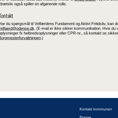
idrætsliv også spiller en afgørende rolle.
Kontakt
Har du spørgsmål til Velfærdens Fundament og Aktivt Fritidsliv, kan du
velfaerd@odense.dk
. (E-mail er ikke sikker kommunikation. Hvis du 
oplysninger fx helbredsoplysninger eller CPR-nr., så kontakt os sikke
Borgmesterforvaltningen
.)
Kontakt kommunen
Presse