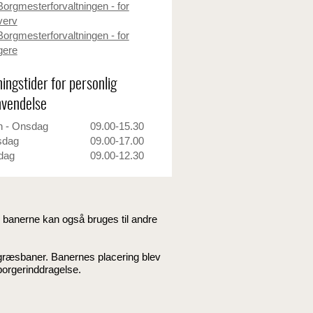
Borgmesterforvaltningen - for
verv
Borgmesterforvaltningen - for
gere
ingstider for personlig
vendelse
 - Onsdag
09.00-15.30
sdag
09.00-17.00
dag
09.00-12.30
g banerne kan også bruges til andre
stgræsbaner. Banernes placering blev
 borgerinddragelse.