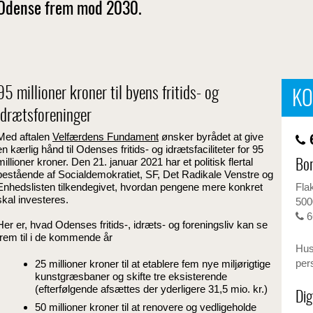
Odense frem mod 2030.
95 millioner kroner til byens fritids- og
KO
idrætsforeninger
6
Med aftalen
Velfærdens Fundament
ønsker byrådet at give
en kærlig hånd til Odenses fritids- og idrætsfaciliteter for 95
millioner kroner. Den 21. januar 2021 har et politisk flertal
Bor
bestående af Socialdemokratiet, SF, Det Radikale Venstre og
Fla
Enhedslisten tilkendegivet, hvordan pengene mere konkret
skal investeres.
500
6
Her er, hvad Odenses fritids-, idræts- og foreningsliv kan se
frem til i de kommende år
Husk
per
25 millioner kroner til at etablere fem nye miljørigtige
kunstgræsbaner og skifte tre eksisterende
(efterfølgende afsættes der yderligere 31,5 mio. kr.)
Dig
50 millioner kroner til at renovere og vedligeholde