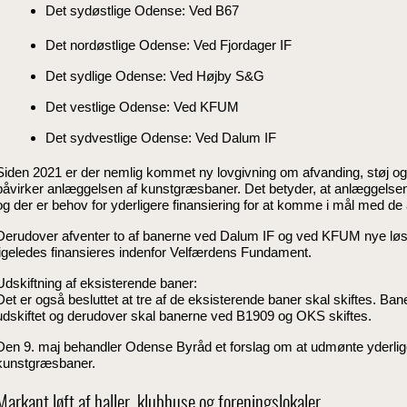
Det sydøstlige Odense: Ved B67
Det nordøstlige Odense: Ved Fjordager IF
Det sydlige Odense: Ved Højby S&G
Det vestlige Odense: Ved KFUM
Det sydvestlige Odense: Ved Dalum IF
Siden 2021 er der nemlig kommet ny lovgivning om afvanding, støj og
påvirker anlæggelsen af kunstgræsbaner. Det betyder, at anlæggelsen 
og der er behov for yderligere finansiering for at komme i mål med de a
Derudover afventer to af banerne ved Dalum IF og ved KFUM nye løsnin
ligeledes finansieres indenfor Velfærdens Fundament.
Udskiftning af eksisterende baner:
Det er også besluttet at tre af de eksisterende baner skal skiftes. B
udskiftet og derudover skal banerne ved B1909 og OKS skiftes.
Den 9. maj behandler Odense Byråd et forslag om at udmønte yderligere
kunstgræsbaner.
Markant løft af haller, klubhuse og foreningslokaler