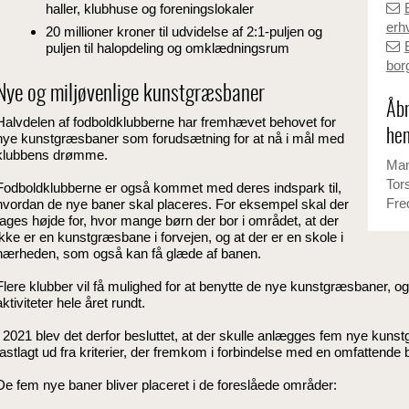
haller, klubhuse og foreningslokaler
erh
20 millioner kroner til udvidelse af 2:1-puljen og
puljen til halopdeling og omklædningsrum
bor
Nye og miljøvenlige kunstgræsbaner
Åbn
Halvdelen af fodboldklubberne har fremhævet behovet for
hen
nye kunstgræsbaner som forudsætning for at nå i mål med
klubbens drømme.
Man
Tor
Fodboldklubberne er også kommet med deres indspark til,
Fre
hvordan de nye baner skal placeres. For eksempel skal der
tages højde for, hvor mange børn der bor i området, at der
ikke er en kunstgræsbane i forvejen, og at der er en skole i
nærheden, som også kan få glæde af banen.
Flere klubber vil få mulighed for at benytte de nye kunstgræsbaner, o
aktiviteter hele året rundt.
I 2021 blev det derfor besluttet, at der skulle anlægges fem nye kun
fastlagt ud fra kriterier, der fremkom i forbindelse med en omfattende
De fem nye baner bliver placeret i de foreslåede områder: