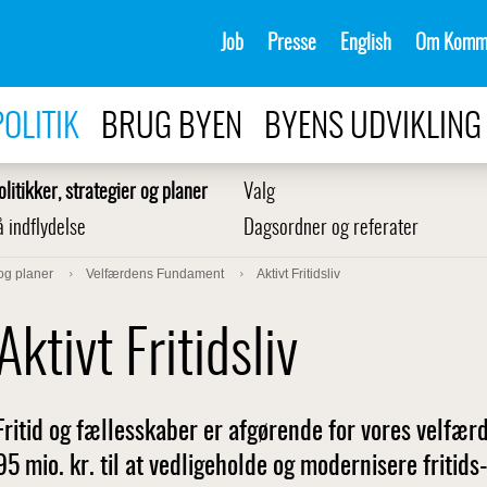
Job
Presse
English
Om Komm
POLITIK
BRUG BYEN
BYENS UDVIKLING
olitikker, strategier og planer
Valg
å indflydelse
Dagsordner og referater
 og planer
Velfærdens Fundament
Aktivt Fritidsliv
Aktivt Fritidsliv
Fritid og fællesskaber er afgørende for vores velfærd
95 mio. kr. til at vedligeholde og modernisere fritids-