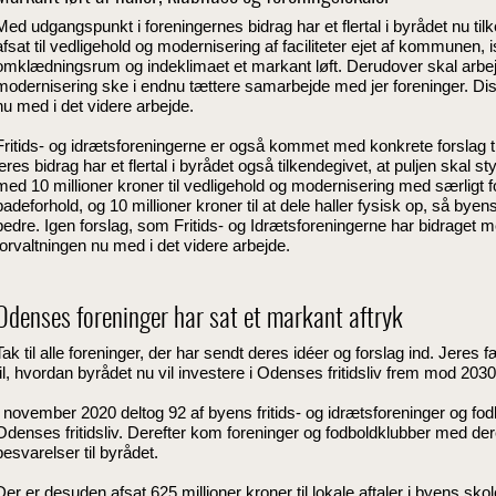
Med udgangspunkt i foreningernes bidrag har et flertal i byrådet nu tilk
afsat til vedligehold og modernisering af faciliteter ejet af kommunen, i
omklædningsrum og indeklimaet et markant løft. Derudover skal arbe
modernisering ske i endnu tættere samarbejde med jer foreninger. Diss
nu med i det videre arbejde.
Fritids- og idrætsforeningerne er også kommet med konkrete forslag t
jeres bidrag har et flertal i byrådet også tilkendegivet, at puljen skal s
med 10 millioner kroner til vedligehold og modernisering med særlig
badeforhold, og 10 millioner kroner til at dele haller fysisk op, så by
bedre. Igen forslag, som Fritids- og Idrætsforeningerne har bidraget m
forvaltningen nu med i det videre arbejde.
Odenses foreninger har sat et markant aftryk
Tak til alle foreninger, der har sendt deres idéer og forslag ind. Jeres fæ
til, hvordan byrådet nu vil investere i Odenses fritidsliv frem mod 2030
I november 2020 deltog
92
af byens fritids- og idrætsforeninger og fo
Odenses fritidsliv. Derefter kom
foreninger og
fodboldklubber med deres
besvarelser til byrådet.
Der er desuden afsat 625 millioner kroner til
lokale aftaler
i byens skole