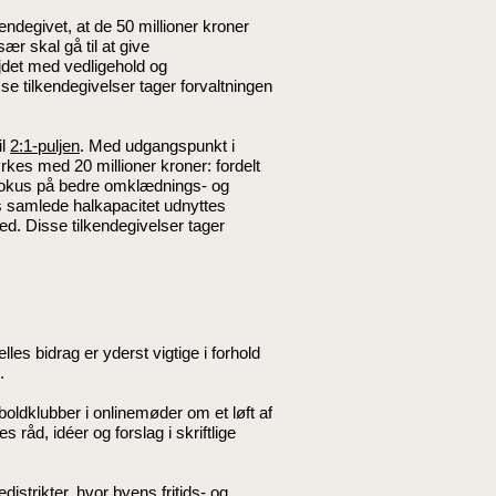
endegivet, at de 50 millioner kroner
sær skal gå til at give
jdet med vedligehold og
e tilkendegivelser tager forvaltningen
il
2:1-puljen
. Med udgangspunkt i
tyrkes med 20 millioner kroner: fordelt
t fokus på bedre omklædnings- og
ens samlede halkapacitet udnyttes
ed. Disse tilkendegivelser tager
lles bidrag er yderst vigtige i forhold
.
dboldklubber i onlinemøder om et løft af
 råd, idéer og forslag i skriftlige
distrikter, hvor byens fritids- og