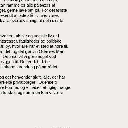
kan ramme os alle på tværs af
lget, gerne lave om på. For det første
kendt at lade stå til, hvis vores
are overbevisning, at det i sidste
vor det aktive og sociale liv er i
nteresser, fagligheder og politiske
by, hvor alle har et sted at høre til.
m det, og det gør vi i Odense. Man
 Odense vil vi gøre noget ved
yggen til. Det er det, dette
t skabe forandring på området.
det henvender sig til alle, der har
 enkelte privatborger i Odense til
 velkomne, og vi håber, at rigtig mange
 en forskel, og sammen kan vi være