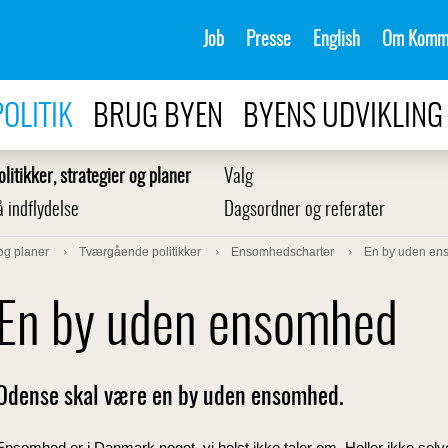
Job
Presse
English
Om Komm
POLITIK
BRUG BYEN
BYENS UDVIKLING
olitikker, strategier og planer
Valg
å indflydelse
Dagsordner og referater
 og planer
Tværgående politikker
Ensomhedscharter
En by uden e
En by uden ensomhed
Odense skal være en by uden ensomhed.
Ensomhed er i Danmark noget, vi helst ikke taler om. Heller ikke selv