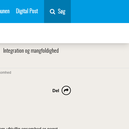
unen
Digital Post
Søg
Integration og mangfoldighed
nsomhed
Del
om ufrivillig ensomhed er noget,