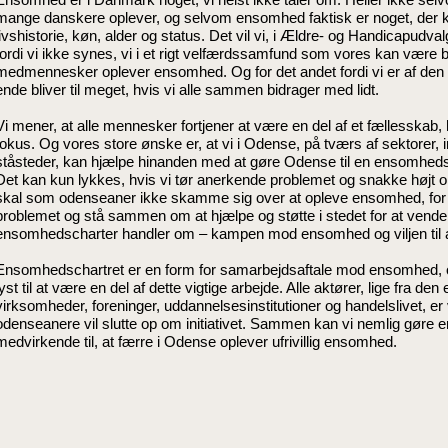
mange danskere oplever, og selvom ensomhed faktisk er noget, der 
livshistorie, køn, alder og status. Det vil vi, i Ældre- og Handicapudva
fordi vi ikke synes, vi i et rigt velfærdssamfund som vores kan være be
medmennesker oplever ensomhed. Og for det andet fordi vi er af den kl
ende bliver til meget, hvis vi alle sammen bidrager med lidt.
Vi mener, at alle mennesker fortjener at være en del af et fællesskab, h
fokus. Og vores store ønske er, at vi i Odense, på tværs af sektorer, i
ståsteder, kan hjælpe hinanden med at gøre Odense til en ensomhedsfri 
Det kan kun lykkes, hvis vi tør anerkende problemet og snakke højt o
skal som odenseaner ikke skamme sig over at opleve ensomhed, for i
problemet og stå sammen om at hjælpe og støtte i stedet for at vende r
ensomhedscharter handler om – kampen mod ensomhed og viljen til a
Ensomhedschartret er en form for samarbejdsaftale mod ensomhed, og 
lyst til at være en del af dette vigtige arbejde. Alle aktører, lige fra den
virksomheder, foreninger, uddannelsesinstitutioner og handelslivet, er
odenseanere vil slutte op om initiativet. Sammen kan vi nemlig gøre
medvirkende til, at færre i Odense oplever ufrivillig ensomhed.