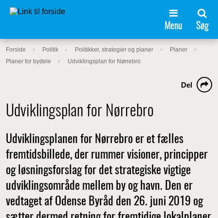
Menu
Søg
Forside
Politik
Politikker, strategier og planer
Planer
Planer for bydele
Udviklingsplan for Nørrebro
Del
Udviklingsplan for Nørrebro
Udviklingsplanen for Nørrebro er et fælles
fremtidsbillede, der rummer visioner, principper
og løsningsforslag for det strategiske vigtige
udviklingsområde mellem by og havn. Den er
vedtaget af Odense Byråd den 26. juni 2019 og
sætter dermed retning for fremtidige lokalplaner