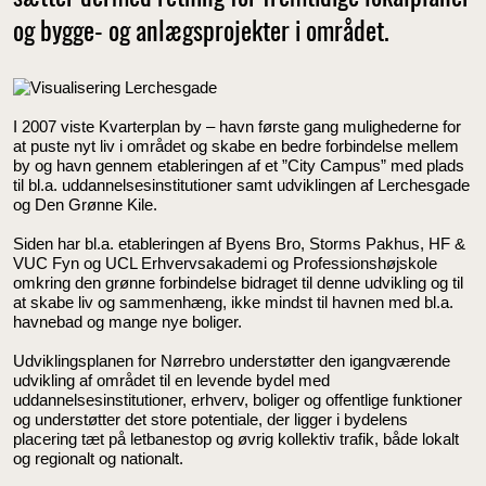
og bygge- og anlægsprojekter i området.
I 2007 viste Kvarterplan by – havn første gang mulighederne for
at puste nyt liv i området og skabe en bedre forbindelse mellem
by og havn gennem etableringen af et ”City Campus” med plads
til bl.a. uddannelsesinstitutioner samt udviklingen af Lerchesgade
og Den Grønne Kile.
Siden har bl.a. etableringen af Byens Bro, Storms Pakhus, HF &
VUC Fyn og UCL Erhvervsakademi og Professionshøjskole
omkring den grønne forbindelse bidraget til denne udvikling og til
at skabe liv og sammenhæng, ikke mindst til havnen med bl.a.
havnebad og mange nye boliger.
Udviklingsplanen for Nørrebro understøtter den igangværende
udvikling af området til en levende bydel med
uddannelsesinstitutioner, erhverv, boliger og offentlige funktioner
og understøtter det store potentiale, der ligger i bydelens
placering tæt på letbanestop og øvrig kollektiv trafik, både lokalt
og regionalt og nationalt.